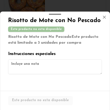
$1.250
Risotto de Mote con No Pescado
Este producto no esta disponible
Galletas Dulces MIX 100grs
Risotto de Mote con No Pescado
Este producto
Mix de galletas dulces veganas
está limitado a 3 unidades por compra
Instrucciones especiales
$2.500
Galletón berries sin azúcar
Galleton de avena con cranberries 
s/azúcar. (Contiene TRIGO)
Este producto no esta disponible
$850