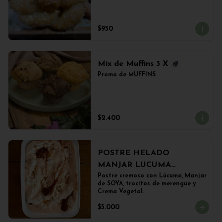
$950
Mix de Muffins 3 X
Promo de MUFFINS
$2.400
POSTRE HELADO
MANJAR LUCUMA
(500grs)
Postre cremoso con Lúcuma, Manjar 
de SOYA, trocitos de merengue y 
Crema Vegetal.
$5.000