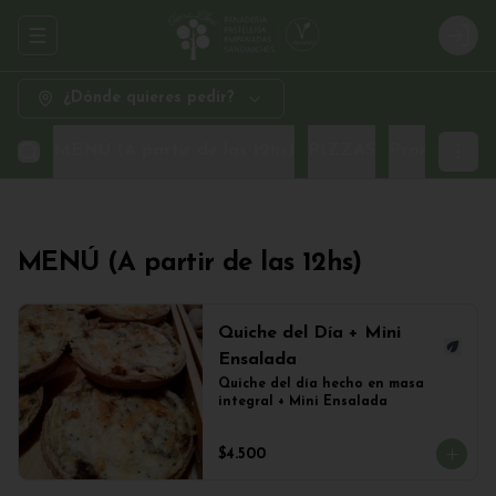
Abrir menu de navegación
Logi
¿Dónde quieres pedir?
MENÚ (A partir de las 12hs)
PIZZAS
Promo Sand
MENÚ (A partir de las 12hs)
Quiche del Día + Mini
Ensalada
Quiche del día hecho en masa 
integral + Mini Ensalada
$4.500