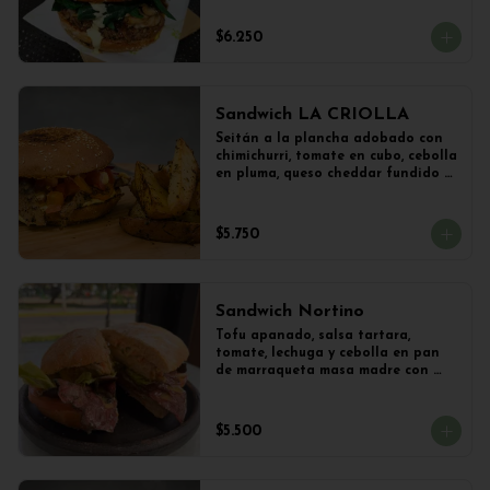
vegetal y Champiñones frescos 
salteados con cebolla 
$6.250
caramelizada y lechuga con 
limoneta de mostaza, en pan de 
hamburguesa con sésamo. 
Acompañado con papas al ajillo.
Sandwich LA CRIOLLA
Seitán a la plancha adobado con 
chimichurri, tomate en cubo, cebolla 
en pluma, queso cheddar fundido y 
veganesa de ají amarillo en pan 
frica artesanal + Papas Salteadas
$5.750
Sandwich Nortino
Tofu apanado, salsa tartara, 
tomate, lechuga y cebolla en pan 
de marraqueta masa madre con 
papas saletadas
$5.500