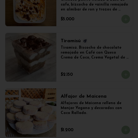
cafe, bizcocho de vainilla remojado 
en almibar de ron y trozos de 
chocolate
$5.000
Tiramisú
Tiramisú. Biscocho de chocolate 
remojado en Café con Queso 
Crema de Coco, Crema Vegetal de 
Soya y Cacao. Vaso de 240ml 
Aproximadamente.
$2.150
Alfajor de Maicena
Alfajores de Maicena relleno de 
Manjar Vegano y decorados con 
Coco Rallado.
$1.200