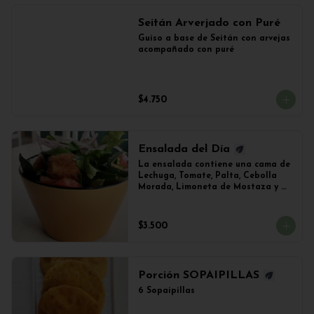
Seitán Arverjado con Puré
Guiso a base de Seitán con arvejas 
acompañado con puré
$4.750
Ensalada del Día
La ensalada contiene una cama de 
Lechuga, Tomate, Palta, Cebolla 
Morada, Limoneta de Mostaza y 
(Sujeto a Disponibilidad) 
Croquetas de Lentejas, Tofu Crispy 
o Falafel.
$3.500
Porción SOPAIPILLAS
6 Sopaipillas