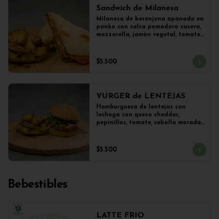
Sandwich de Milanesa
Milanesa de berenjena apanada en 
panko con salsa pomodoro casera, 
mozzarella, jamón vegetal, tomate, 
orégano en panini + papas 
salteadas.
$5.500
VURGER de LENTEJAS
Hamburguesa de lentejas con 
lechuga con queso cheddar, 
pepinillos, tomate, cebolla morada 
y veganesa de ajo en pan frica 
artesanal + papas
$5.500
Bebestibles
LATTE FRIO