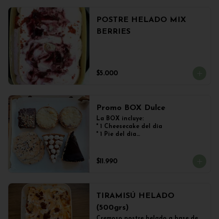
POSTRE HELADO MIX
BERRIES
$5.000
Promo BOX Dulce
La BOX incluye:

* 1 Cheesecake del día

* 1 Pie del día

* 2 Kuchen de Frutos del Bosque

* 1 Brownie

* 2 Galletones de Avena
$11.990
TIRAMISÚ HELADO
(500grs)
Cremoso postre helado a base de 