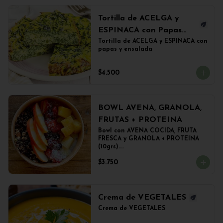
Tortilla de ACELGA y
ESPINACA con Papas
Doradas y ensalada
Tortilla de ACELGA y ESPINACA con 
papas y ensalada
$4.500
BOWL AVENA, GRANOLA,
FRUTAS + PROTEINA
Bowl con AVENA COCIDA, FRUTA 
FRESCA y GRANOLA + PROTEINA 
(10grs).

El peso del producto completo es 
$3.750
de 500grs aprox.
Crema de VEGETALES
Crema de VEGETALES