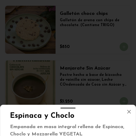
Galletón choco chips
Galletón de avena con chips de 
chocolate. (Contiene TRIGO)
$850
Manjarate Sin Azúcar
Postre hecho a base de bizcocho 
de vainilla sin azucar, Leche 
COndensada de Coco sin Azúcar y 
Chocolate Sin azúcar.
$3.250
Espinaca y Choclo
Muffin manzana, canela,
Empanada en masa integral rellena de Espinaca,
nuez sin azúcar
Choclo y Mozzarella VEGETAL