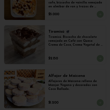
cafe, bizcocho de vainilla remojado 
en almibar de ron y trozos de 
chocolate
$5.000
Tiramisú
Tiramisú. Biscocho de chocolate 
remojado en Café con Queso 
Crema de Coco, Crema Vegetal de 
Soya y Cacao. Vaso de 240ml 
Aproximadamente.
$2.150
Alfajor de Maicena
Alfajores de Maicena relleno de 
Manjar Vegano y decorados con 
Coco Rallado.
$1.200