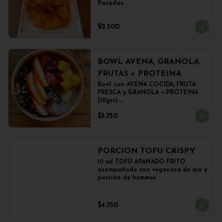
Pasadas.
$2.500
BOWL AVENA, GRANOLA,
FRUTAS + PROTEINA
Bowl con AVENA COCIDA, FRUTA 
FRESCA y GRANOLA + PROTEINA 
(10grs).

El peso del producto completo es 
$3.750
de 500grs aprox.
PORCION TOFU CRISPY
10 ud TOFU APANADO FRITO 
acompañado con veganesa de ajo y 
porción de hummus
$4.750