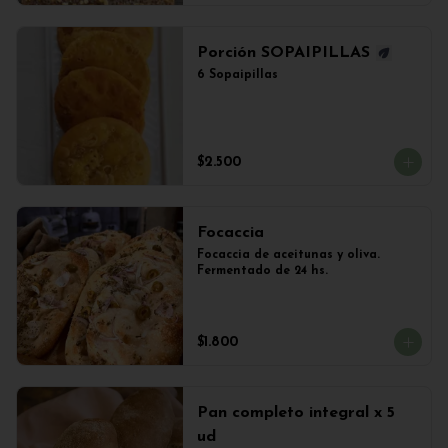
Porción SOPAIPILLAS
6 Sopaipillas
$2.500
Focaccia
Focaccia de aceitunas y oliva. 
Fermentado de 24 hs.
$1.800
Pan completo integral x 5
ud