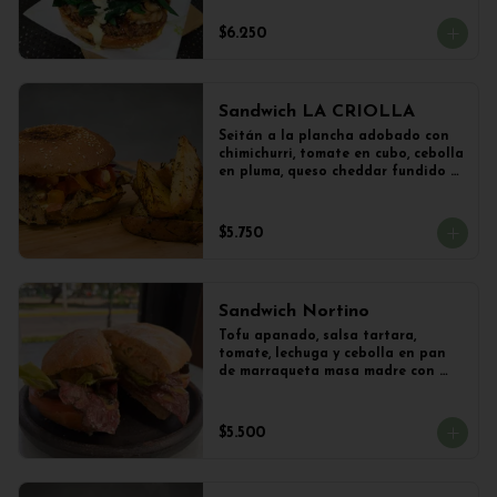
vegetal y Champiñones frescos 
salteados con cebolla 
$6.250
caramelizada y lechuga con 
limoneta de mostaza, en pan de 
hamburguesa con sésamo. 
Acompañado con papas al ajillo.
Sandwich LA CRIOLLA
Seitán a la plancha adobado con 
chimichurri, tomate en cubo, cebolla 
en pluma, queso cheddar fundido y 
veganesa de ají amarillo en pan 
frica artesanal + Papas Salteadas
$5.750
Sandwich Nortino
Tofu apanado, salsa tartara, 
tomate, lechuga y cebolla en pan 
de marraqueta masa madre con 
papas saletadas
$5.500