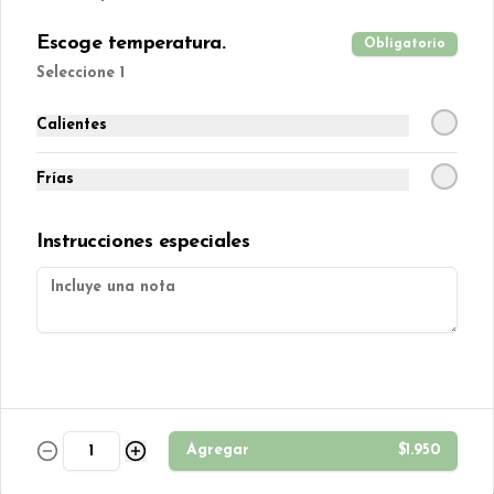
Muffin manzana, canela y nuez 
s/azúcar.
Escoge temperatura.
Obligatorio
Seleccione 1
$850
Calientes
Muffins banana split
Muffin de plátano con chips de 
Frías
chocolate.
Instrucciones especiales
$850
Muffins chocolate con
berries
Muffin de chocolate con 
cranberries.
Agregar
$1.950
$850