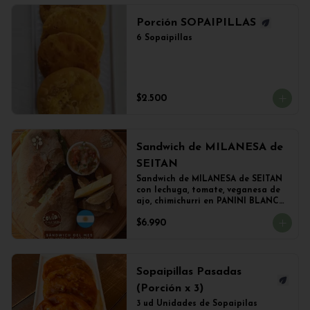
Porción SOPAIPILLAS
6 Sopaipillas
$2.500
Sandwich de MILANESA de
SEITAN
Sandwich de MILANESA de SEITAN 
con lechuga, tomate, veganesa de 
ajo, chimichurri en PANINI BLANCO 
acompañado de papas fritas.
$6.990
Sopaipillas Pasadas
(Porción x 3)
3 ud Unidades de Sopaipilas 