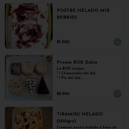
POSTRE HELADO MIX
BERRIES
$5.000
Promo BOX Dulce
La BOX incluye:

* 1 Cheesecake del día

* 1 Pie del día

* 2 Kuchen de Frutos del Bosque

* 1 Brownie

* 2 Galletones de Avena
$11.990
TIRAMISÚ HELADO
(500grs)
Cremoso postre helado a base de 