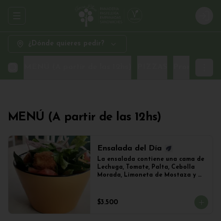
Abrir menu de navegación
Logi
¿Dónde quieres pedir?
MENÚ (A partir de las 12hs)
PIZZAS
Promo Sand
MENÚ (A partir de las 12hs)
Ensalada del Día
La ensalada contiene una cama de 
Lechuga, Tomate, Palta, Cebolla 
Morada, Limoneta de Mostaza y 
(Sujeto a Disponibilidad) 
Croquetas de Lentejas, Tofu Crispy 
o Falafel.
$3.500