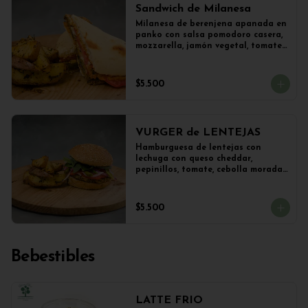
Sandwich de Milanesa
Milanesa de berenjena apanada en 
panko con salsa pomodoro casera, 
mozzarella, jamón vegetal, tomate, 
orégano en panini + papas 
salteadas.
$5.500
VURGER de LENTEJAS
Hamburguesa de lentejas con 
lechuga con queso cheddar, 
pepinillos, tomate, cebolla morada 
y veganesa de ajo en pan frica 
artesanal + papas
$5.500
Bebestibles
LATTE FRIO