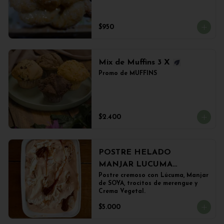
$950
Mix de Muffins 3 X
Promo de MUFFINS
$2.400
POSTRE HELADO
MANJAR LUCUMA
(500grs)
Postre cremoso con Lúcuma, Manjar 
de SOYA, trocitos de merengue y 
Crema Vegetal.
$5.000