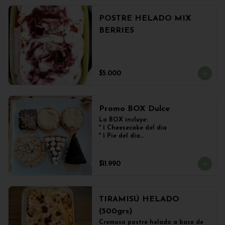
POSTRE HELADO MIX
BERRIES
$5.000
Promo BOX Dulce
La BOX incluye:

* 1 Cheesecake del día

* 1 Pie del día

* 2 Kuchen de Frutos del Bosque

* 1 Brownie

* 2 Galletones de Avena
$11.990
TIRAMISÚ HELADO
(500grs)
Cremoso postre helado a base de 