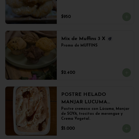
$950
Mix de Muffins 3 X
Promo de MUFFINS
$2.400
POSTRE HELADO
MANJAR LUCUMA
(500grs)
Postre cremoso con Lúcuma, Manjar 
de SOYA, trocitos de merengue y 
Crema Vegetal.
$5.000