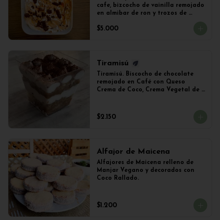
cafe, bizcocho de vainilla remojado 
en almibar de ron y trozos de 
chocolate
$5.000
Tiramisú
Tiramisú. Biscocho de chocolate 
remojado en Café con Queso 
Crema de Coco, Crema Vegetal de 
Soya y Cacao. Vaso de 240ml 
Aproximadamente.
$2.150
Alfajor de Maicena
Alfajores de Maicena relleno de 
Manjar Vegano y decorados con 
Coco Rallado.
$1.200