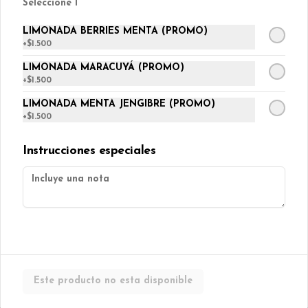
Seleccione 1
Muffin manzana, canela y nuez 
s/azúcar.
LIMONADA BERRIES MENTA (PROMO)
+
$1.500
$850
LIMONADA MARACUYÁ (PROMO)
+
$1.500
Muffins banana split
LIMONADA MENTA JENGIBRE (PROMO)
Muffin de plátano con chips de 
+
$1.500
chocolate.
Instrucciones especiales
$850
Muffins chocolate con
berries
Muffin de chocolate con 
cranberries.
Este producto no esta disponible
$850