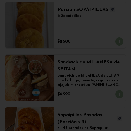
Porción SOPAIPILLAS
6 Sopaipillas
$2.500
Sandwich de MILANESA de
SEITAN
Sandwich de MILANESA de SEITAN 
con lechuga, tomate, veganesa de 
ajo, chimichurri en PANINI BLANCO 
acompañado de papas fritas.
$6.990
Sopaipillas Pasadas
(Porción x 3)
3 ud Unidades de Sopaipilas 