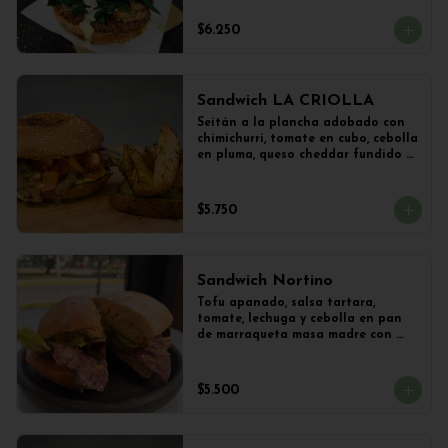
vegetal y Champiñones frescos 
salteados con cebolla 
$6.250
caramelizada y lechuga con 
limoneta de mostaza, en pan de 
hamburguesa con sésamo. 
Acompañado con papas al ajillo.
Sandwich LA CRIOLLA
Seitán a la plancha adobado con 
chimichurri, tomate en cubo, cebolla 
en pluma, queso cheddar fundido y 
veganesa de ají amarillo en pan 
frica artesanal + Papas Salteadas
$5.750
Sandwich Nortino
Tofu apanado, salsa tartara, 
tomate, lechuga y cebolla en pan 
de marraqueta masa madre con 
papas saletadas
$5.500