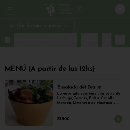
Abrir menu de navegación
Logi
¿Dónde quieres pedir?
MENÚ (A partir de las 12hs)
PIZZAS
Promo Sand
MENÚ (A partir de las 12hs)
Ensalada del Día
La ensalada contiene una cama de 
Lechuga, Tomate, Palta, Cebolla 
Morada, Limoneta de Mostaza y 
(Sujeto a Disponibilidad) 
Croquetas de Lentejas, Tofu Crispy 
o Falafel.
$3.500