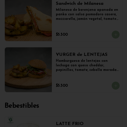
Sandwich de Milanesa
Milanesa de berenjena apanada en 
panko con salsa pomodoro casera, 
mozzarella, jamón vegetal, tomate, 
orégano en panini + papas 
salteadas.
$5.500
VURGER de LENTEJAS
Hamburguesa de lentejas con 
lechuga con queso cheddar, 
pepinillos, tomate, cebolla morada 
y veganesa de ajo en pan frica 
artesanal + papas
$5.500
Bebestibles
LATTE FRIO