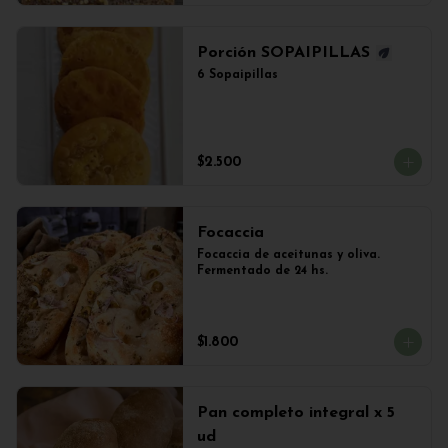
Porción SOPAIPILLAS
6 Sopaipillas
$2.500
Focaccia
Focaccia de aceitunas y oliva. 
Fermentado de 24 hs.
$1.800
Pan completo integral x 5
ud