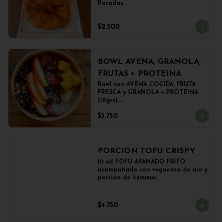
Pasadas.
$2.500
BOWL AVENA, GRANOLA,
FRUTAS + PROTEINA
Bowl con AVENA COCIDA, FRUTA 
FRESCA y GRANOLA + PROTEINA 
(10grs).

El peso del producto completo es 
$3.750
de 500grs aprox.
PORCION TOFU CRISPY
10 ud TOFU APANADO FRITO 
acompañado con veganesa de ajo y 
porción de hummus
$4.750