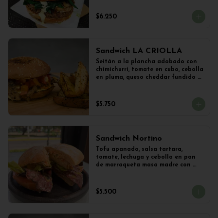
vegetal y Champiñones frescos 
salteados con cebolla 
$6.250
caramelizada y lechuga con 
limoneta de mostaza, en pan de 
hamburguesa con sésamo. 
Acompañado con papas al ajillo.
Sandwich LA CRIOLLA
Seitán a la plancha adobado con 
chimichurri, tomate en cubo, cebolla 
en pluma, queso cheddar fundido y 
veganesa de ají amarillo en pan 
frica artesanal + Papas Salteadas
$5.750
Sandwich Nortino
Tofu apanado, salsa tartara, 
tomate, lechuga y cebolla en pan 
de marraqueta masa madre con 
papas saletadas
$5.500