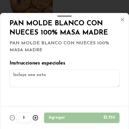
$1.250
PAN MOLDE BLANCO CON
NUECES 100% MASA MADRE
Galletas Dulces MIX 100grs
PAN MOLDE BLANCO CON NUECES 100%
Mix de galletas dulces veganas
MASA MADRE
Instrucciones especiales
$2.500
Galletón berries sin azúcar
Galleton de avena con cranberries 
s/azúcar. (Contiene TRIGO)
Agregar
$3.750
$850