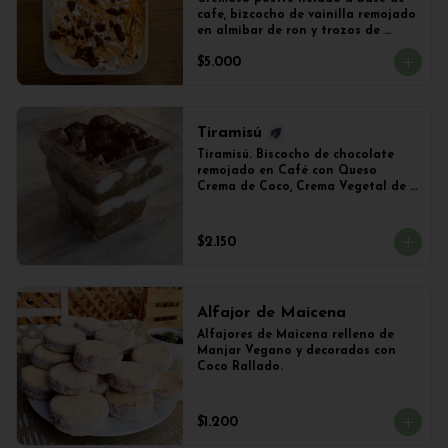
cafe, bizcocho de vainilla remojado 
en almibar de ron y trozos de 
chocolate
$5.000
Tiramisú
Tiramisú. Biscocho de chocolate 
remojado en Café con Queso 
Crema de Coco, Crema Vegetal de 
Soya y Cacao. Vaso de 240ml 
Aproximadamente.
$2.150
Alfajor de Maicena
Alfajores de Maicena relleno de 
Manjar Vegano y decorados con 
Coco Rallado.
$1.200