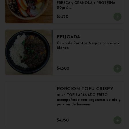
FRESCA y GRANOLA + PROTEINA 
(10grs).

El peso del producto completo es 
$3.750
de 500grs aprox.
FEIJOADA
Guiso de Porotos Negros con arroz 
blanco
$4.500
PORCION TOFU CRISPY
10 ud TOFU APANADO FRITO 
acompañado con veganesa de ajo y 
porción de hummus
$4.750