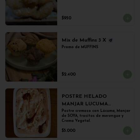
$950
Mix de Muffins 3 X
Promo de MUFFINS
$2.400
POSTRE HELADO
MANJAR LUCUMA
(500grs)
Postre cremoso con Lúcuma, Manjar 
de SOYA, trocitos de merengue y 
Crema Vegetal.
$5.000