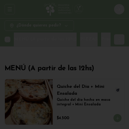
Abrir menu de navegación
Logi
¿Dónde quieres pedir?
MENÚ (A partir de las 12hs)
PIZZAS
Promo Sand
MENÚ (A partir de las 12hs)
Quiche del Día + Mini
Ensalada
Quiche del día hecho en masa 
integral + Mini Ensalada
$4.500