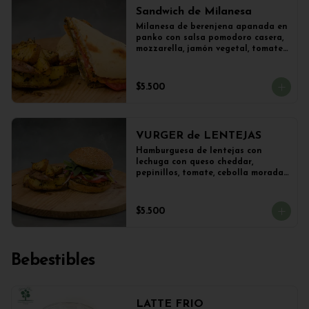
Sandwich de Milanesa
Milanesa de berenjena apanada en 
panko con salsa pomodoro casera, 
mozzarella, jamón vegetal, tomate, 
orégano en panini + papas 
salteadas.
$5.500
VURGER de LENTEJAS
Hamburguesa de lentejas con 
lechuga con queso cheddar, 
pepinillos, tomate, cebolla morada 
y veganesa de ajo en pan frica 
artesanal + papas
$5.500
Bebestibles
LATTE FRIO