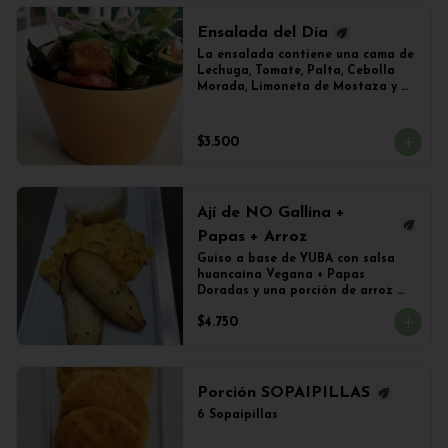
Ensalada del Día
La ensalada contiene una cama de 
Lechuga, Tomate, Palta, Cebolla 
Morada, Limoneta de Mostaza y 
(Sujeto a Disponibilidad) 
Croquetas de Lentejas, Tofu Crispy 
o Falafel.
$3.500
Ají de NO Gallina +
Papas + Arroz
Guiso a base de YUBA con salsa 
huancaína Vegana + Papas 
Doradas y una porción de arroz 
blanco. Contiene MANI.
$4.750
Porción SOPAIPILLAS
6 Sopaipillas