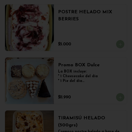
POSTRE HELADO MIX
BERRIES
$5.000
Promo BOX Dulce
La BOX incluye:

* 1 Cheesecake del día

* 1 Pie del día

* 2 Kuchen de Frutos del Bosque

* 1 Brownie

* 2 Galletones de Avena
$11.990
TIRAMISÚ HELADO
(500grs)
Cremoso postre helado a base de 