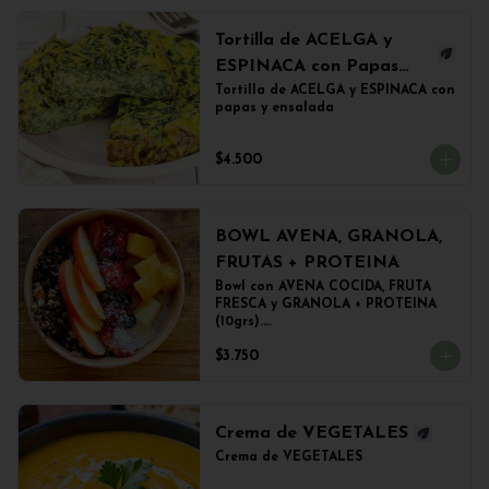
Tortilla de ACELGA y
ESPINACA con Papas
Doradas y ensalada
Tortilla de ACELGA y ESPINACA con 
papas y ensalada
$4.500
BOWL AVENA, GRANOLA,
FRUTAS + PROTEINA
Bowl con AVENA COCIDA, FRUTA 
FRESCA y GRANOLA + PROTEINA 
(10grs).

El peso del producto completo es 
$3.750
de 500grs aprox.
Crema de VEGETALES
Crema de VEGETALES