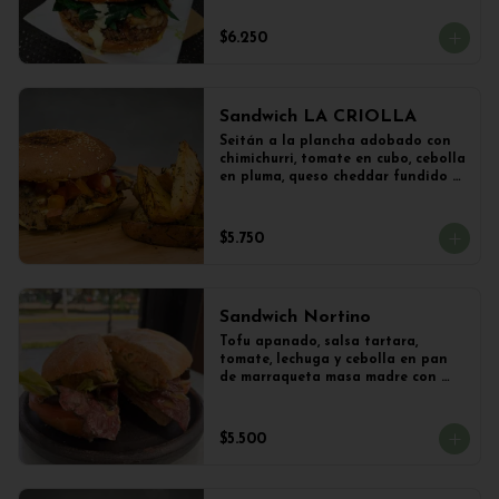
vegetal y Champiñones frescos 
salteados con cebolla 
$6.250
caramelizada y lechuga con 
limoneta de mostaza, en pan de 
hamburguesa con sésamo. 
Acompañado con papas al ajillo.
Sandwich LA CRIOLLA
Seitán a la plancha adobado con 
chimichurri, tomate en cubo, cebolla 
en pluma, queso cheddar fundido y 
veganesa de ají amarillo en pan 
frica artesanal + Papas Salteadas
$5.750
Sandwich Nortino
Tofu apanado, salsa tartara, 
tomate, lechuga y cebolla en pan 
de marraqueta masa madre con 
papas saletadas
$5.500