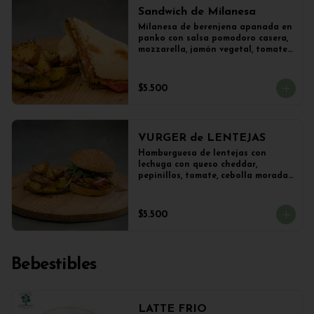
Sandwich de Milanesa
Milanesa de berenjena apanada en 
panko con salsa pomodoro casera, 
mozzarella, jamón vegetal, tomate, 
orégano en panini + papas 
salteadas.
$5.500
VURGER de LENTEJAS
Hamburguesa de lentejas con 
lechuga con queso cheddar, 
pepinillos, tomate, cebolla morada 
y veganesa de ajo en pan frica 
artesanal + papas
$5.500
Bebestibles
LATTE FRIO