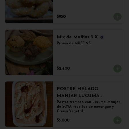
$950
Mix de Muffins 3 X
Promo de MUFFINS
$2.400
POSTRE HELADO
MANJAR LUCUMA
(500grs)
Postre cremoso con Lúcuma, Manjar 
de SOYA, trocitos de merengue y 
Crema Vegetal.
$5.000