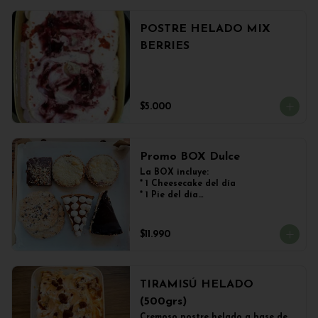
POSTRE HELADO MIX
BERRIES
$5.000
Promo BOX Dulce
La BOX incluye:

* 1 Cheesecake del día

* 1 Pie del día

* 2 Kuchen de Frutos del Bosque

* 1 Brownie

* 2 Galletones de Avena
$11.990
TIRAMISÚ HELADO
(500grs)
Cremoso postre helado a base de 