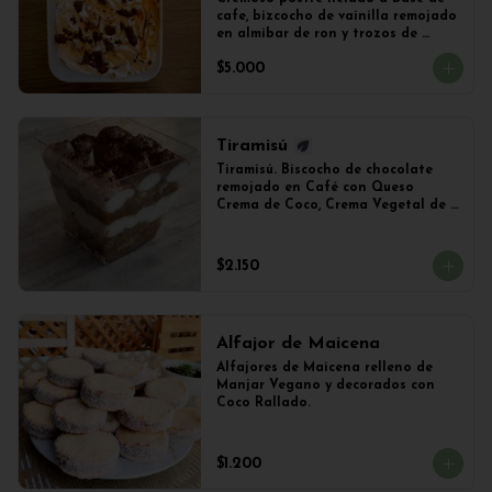
cafe, bizcocho de vainilla remojado 
en almibar de ron y trozos de 
chocolate
$5.000
Tiramisú
Tiramisú. Biscocho de chocolate 
remojado en Café con Queso 
Crema de Coco, Crema Vegetal de 
Soya y Cacao. Vaso de 240ml 
Aproximadamente.
$2.150
Alfajor de Maicena
Alfajores de Maicena relleno de 
Manjar Vegano y decorados con 
Coco Rallado.
$1.200