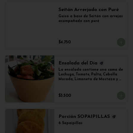
Seitán Arverjado con Puré
Guiso a base de Seitán con arvejas 
acompañado con puré
$4.750
Ensalada del Día
La ensalada contiene una cama de 
Lechuga, Tomate, Palta, Cebolla 
Morada, Limoneta de Mostaza y 
(Sujeto a Disponibilidad) 
Croquetas de Lentejas, Tofu Crispy 
o Falafel.
$3.500
Porción SOPAIPILLAS
6 Sopaipillas