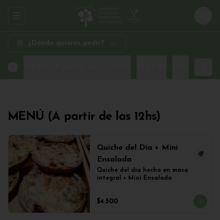
Abrir menu de navegación
Logi
¿Dónde quieres pedir?
MENÚ (A partir de las 12hs)
PIZZAS
Promo Sand
MENÚ (A partir de las 12hs)
Quiche del Día + Mini
Ensalada
Quiche del día hecho en masa 
integral + Mini Ensalada
$4.500