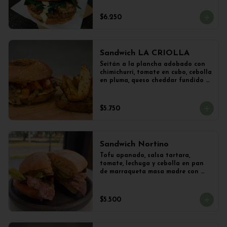
vegetal y Champiñones frescos 
salteados con cebolla 
$6.250
caramelizada y lechuga con 
limoneta de mostaza, en pan de 
hamburguesa con sésamo. 
Acompañado con papas al ajillo.
Sandwich LA CRIOLLA
Seitán a la plancha adobado con 
chimichurri, tomate en cubo, cebolla 
en pluma, queso cheddar fundido y 
veganesa de ají amarillo en pan 
frica artesanal + Papas Salteadas
$5.750
Sandwich Nortino
Tofu apanado, salsa tartara, 
tomate, lechuga y cebolla en pan 
de marraqueta masa madre con 
papas saletadas
$5.500