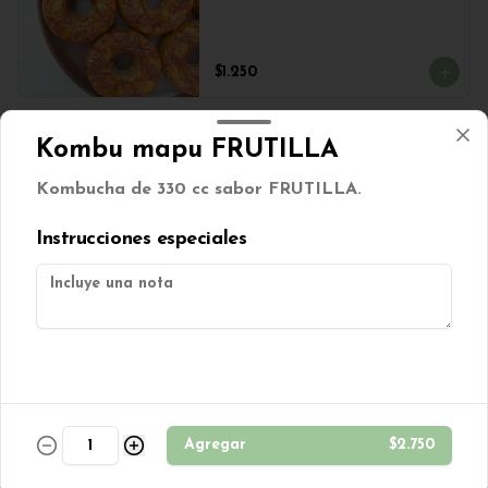
$1.250
Kombu mapu FRUTILLA
Galletas Dulces MIX 100grs
Mix de galletas dulces veganas
Kombucha de 330 cc sabor FRUTILLA.
Instrucciones especiales
$2.500
Galletón berries sin azúcar
Galleton de avena con cranberries 
s/azúcar. (Contiene TRIGO)
Agregar
$2.750
$850