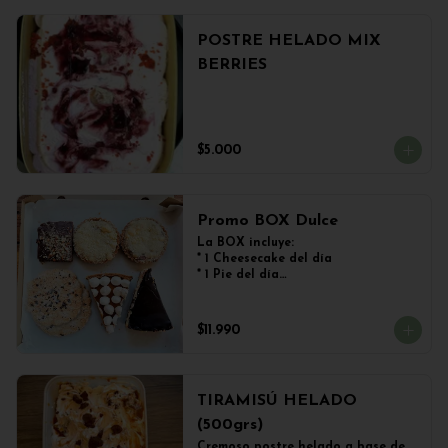
POSTRE HELADO MIX
BERRIES
$5.000
Promo BOX Dulce
La BOX incluye:

* 1 Cheesecake del día

* 1 Pie del día

* 2 Kuchen de Frutos del Bosque

* 1 Brownie

* 2 Galletones de Avena
$11.990
TIRAMISÚ HELADO
(500grs)
Cremoso postre helado a base de 