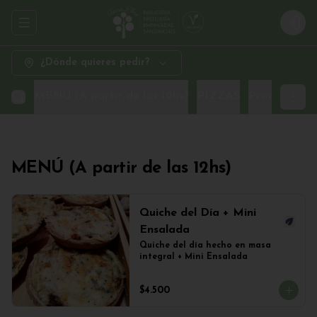
Abrir menu de navegación
Logi
¿Dónde quieres pedir?
MENÚ (A partir de las 12hs)
PIZZAS
Promo Sand
MENÚ (A partir de las 12hs)
Quiche del Día + Mini
Ensalada
Quiche del día hecho en masa 
integral + Mini Ensalada
$4.500