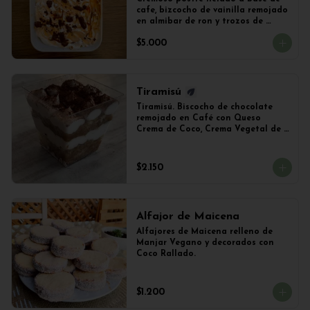
cafe, bizcocho de vainilla remojado 
en almibar de ron y trozos de 
chocolate
$5.000
Tiramisú
Tiramisú. Biscocho de chocolate 
remojado en Café con Queso 
Crema de Coco, Crema Vegetal de 
Soya y Cacao. Vaso de 240ml 
Aproximadamente.
$2.150
Alfajor de Maicena
Alfajores de Maicena relleno de 
Manjar Vegano y decorados con 
Coco Rallado.
$1.200