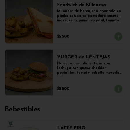
Sandwich de Milanesa
Milanesa de berenjena apanada en 
panko con salsa pomodoro casera, 
mozzarella, jamón vegetal, tomate, 
orégano en panini + papas 
salteadas.
$5.500
VURGER de LENTEJAS
Hamburguesa de lentejas con 
lechuga con queso cheddar, 
pepinillos, tomate, cebolla morada 
y veganesa de ajo en pan frica 
artesanal + papas
$5.500
Bebestibles
LATTE FRIO