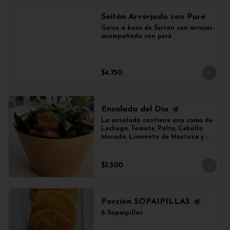
Seitán Arverjado con Puré
Guiso a base de Seitán con arvejas 
acompañado con puré
$4.750
Ensalada del Día
La ensalada contiene una cama de 
Lechuga, Tomate, Palta, Cebolla 
Morada, Limoneta de Mostaza y 
(Sujeto a Disponibilidad) 
Croquetas de Lentejas, Tofu Crispy 
o Falafel.
$3.500
Porción SOPAIPILLAS
6 Sopaipillas