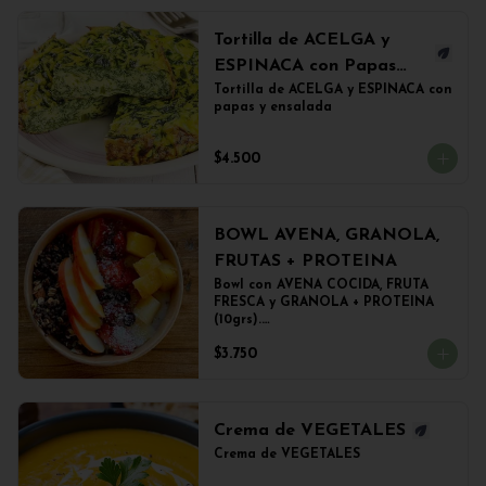
Tortilla de ACELGA y
ESPINACA con Papas
Doradas y ensalada
Tortilla de ACELGA y ESPINACA con 
papas y ensalada
$4.500
BOWL AVENA, GRANOLA,
FRUTAS + PROTEINA
Bowl con AVENA COCIDA, FRUTA 
FRESCA y GRANOLA + PROTEINA 
(10grs).

El peso del producto completo es 
$3.750
de 500grs aprox.
Crema de VEGETALES
Crema de VEGETALES