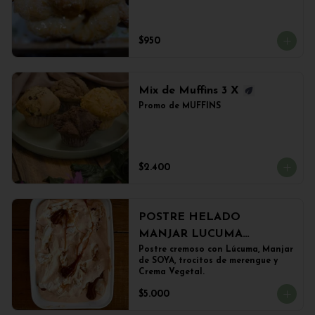
$950
Mix de Muffins 3 X
Promo de MUFFINS
$2.400
POSTRE HELADO
MANJAR LUCUMA
(500grs)
Postre cremoso con Lúcuma, Manjar 
de SOYA, trocitos de merengue y 
Crema Vegetal.
$5.000