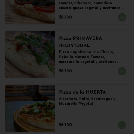
tomate, albahaca, pomodoro 
casera, queso vegetal y aceitunas 
(22 cms)
$6.500
Pizza PRIMAVERA
INDIVIDUAL
Pizza napolitana con Choclo, 
Cebolla Morada, Tomate, 
mozzarella vegetal y aceitunas

(22 cms Diámetro)
$6.500
Pizza de la HUERTA
Alcachofa, Palta, Espárragos y 
Mozarella Vegetal
$6.500