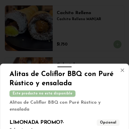
Cachito Relleno
Cachito Relleno MANJAR
$1.750
Colegiales
Colegiales con manzana 
Alitas de Coliflor BBQ con Puré
caramelizada
Rústico y ensalada
Este producto no esta disponible
$1.250
Alitas de Coliflor BBQ con Puré Rústico y
ensalada
Galletas Dulces MIX 100grs
LIMONADA PROMO?-
Opcional
Mix de galletas dulces veganas