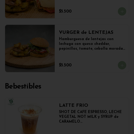
salteadas.
$5.500
VURGER de LENTEJAS
Hamburguesa de lentejas con 
lechuga con queso cheddar, 
pepinillos, tomate, cebolla morada 
y veganesa de ajo en pan frica 
artesanal + papas
$5.500
Bebestibles
LATTE FRIO
SHOT DE CAFE ESPRESSO, LECHE 
VEGETAL NOT MILK y SYRUP de 
CARAMELO

350cc.