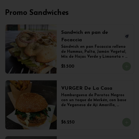
Promo Sandwiches
Sandwich en pan de
Focaccia
Sándwich en pan Focaccia relleno 
de Hummus, Palta, Jamón Vegetal, 
Mix de Hojas Verde y Limoneta + 
Papas Salteadas
$5.500
VURGER De La Casa
Hamburguesa de Porotos Negros 
con un toque de Merkén, con base 
de Veganesa de Ají Amarillo, 
cubierta de queso mozzarella 
vegetal y Champiñones frescos 
salteados con cebolla 
$6.250
caramelizada y lechuga con 
limoneta de mostaza, en pan de 
hamburguesa con sésamo. 