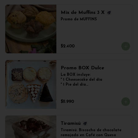
Mix de Muffins 3 X
Promo de MUFFINS
$2.400
Promo BOX Dulce
La BOX incluye:

* 1 Cheesecake del día

* 1 Pie del día

* 2 Kuchen de Frutos del Bosque

* 1 Brownie

* 2 Galletones de Avena
$11.990
Tiramisú
Tiramisú. Biscocho de chocolate 
remojado en Café con Queso 