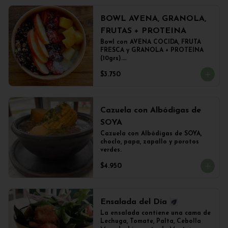
BOWL AVENA, GRANOLA,
FRUTAS + PROTEINA
Bowl con AVENA COCIDA, FRUTA 
FRESCA y GRANOLA + PROTEINA 
(10grs).

El peso del producto completo es 
$3.750
de 500grs aprox.
Cazuela con Albódigas de
SOYA
Cazuela con Albódigas de SOYA, 
choclo, papa, zapallo y porotos 
verdes.
$4.950
Ensalada del Día
La ensalada contiene una cama de 
Lechuga, Tomate, Palta, Cebolla 