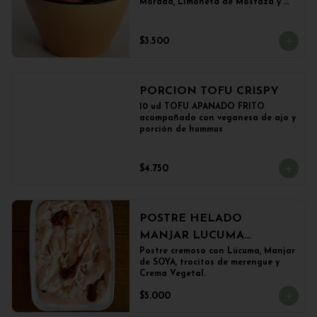
Morada, Limoneta de Mostaza y 
(Sujeto a Disponibilidad) 
Croquetas de Lentejas, Tofu Crispy 
o Falafel.
$3.500
PORCION TOFU CRISPY
10 ud TOFU APANADO FRITO 
acompañado con veganesa de ajo y 
porción de hummus
$4.750
POSTRE HELADO
MANJAR LUCUMA
(500grs)
Postre cremoso con Lúcuma, Manjar 
de SOYA, trocitos de merengue y 
Crema Vegetal.
$5.000