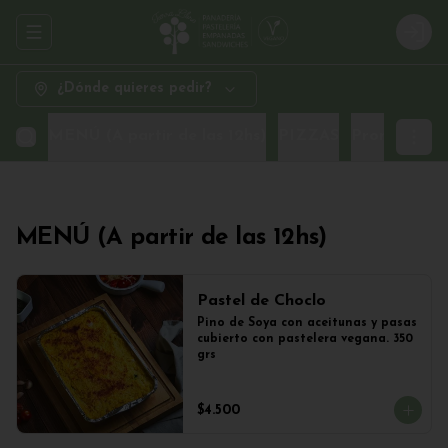
Abrir menu de navegación
Logi
¿Dónde quieres pedir?
MENÚ (A partir de las 12hs)
PIZZAS
Promo Sand
MENÚ (A partir de las 12hs)
Pastel de Choclo
Pino de Soya con aceitunas y pasas 
cubierto con pastelera vegana. 350 
grs
$4.500