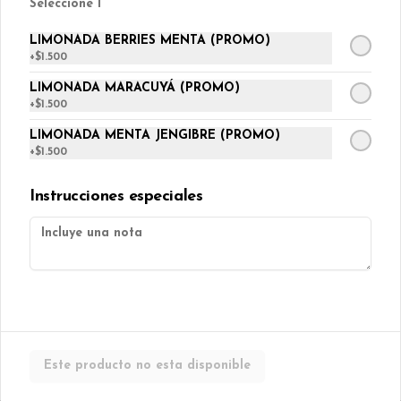
Seleccione 1
LIMONADA BERRIES MENTA (PROMO)
+
$1.500
$2.500
LIMONADA MARACUYÁ (PROMO)
+
$1.500
Galletón berries sin azúcar
LIMONADA MENTA JENGIBRE (PROMO)
Galleton de avena con cranberries 
+
$1.500
s/azúcar. (Contiene TRIGO)
Instrucciones especiales
$850
Galletón choco chips
Galletón de avena con chips de 
chocolate. (Contiene TRIGO)
Este producto no esta disponible
$850