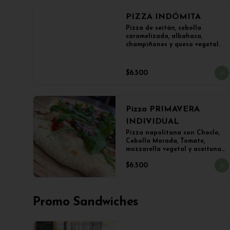
PIZZA INDÓMITA
Pizza de seitán, cebolla 
caramelizada, albahaca, 
champiñones y queso vegetal.
$6.500
Pizza PRIMAVERA
INDIVIDUAL
Pizza napolitana con Choclo, 
Cebolla Morada, Tomate, 
mozzarella vegetal y aceitunas

(22 cms Diámetro)
$6.500
Promo Sandwiches