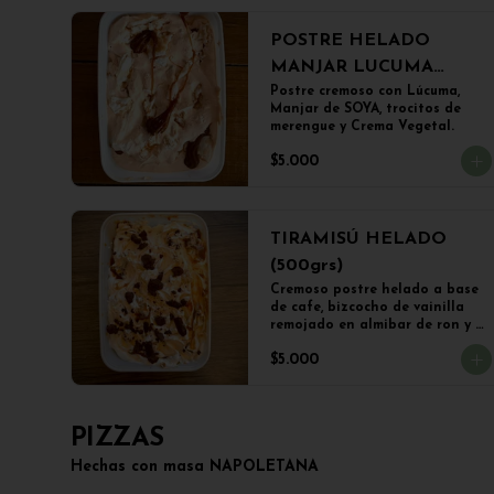
POSTRE HELADO
MANJAR LUCUMA
(500grs)
Postre cremoso con Lúcuma, 
Manjar de SOYA, trocitos de 
merengue y Crema Vegetal.
$5.000
TIRAMISÚ HELADO
(500grs)
Cremoso postre helado a base 
de cafe, bizcocho de vainilla 
remojado en almibar de ron y 
trozos de chocolate
$5.000
PIZZAS
Hechas con masa NAPOLETANA