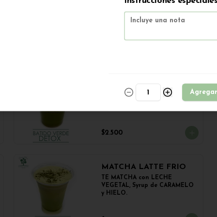
Instrucciones especiale
pan frica artesanal + papas
$5.500
BATIDO VERDE DETOX
BATIDO con PIÑA, ESPINACA, 
Agrega
MANZANA y APIO.

350cc.
$2.500
MATCHA LATTE FRIO
TÉ MATCHA con LECHE 
VEGETAL, Syrup de CARAMELO 
y HIELO.