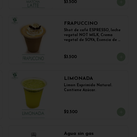
$3.500
FRAPUCCINO
Shot de café ESPRESSO, leche 
vegetal NOT MILK, Crema 
vegetal de SOYA, Esencia de 
Vainilla y Esencia de Avellana.
$3.500
LIMONADA
Limon Exprimido Natural. 
Contiene Azúcar.
$2.500
Agua sin gas