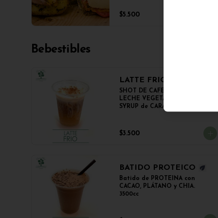
en panini + papas salteadas.
$5.500
Bebestibles
LATTE FRIO
SHOT DE CAFE ESPRESSO, 
LECHE VEGETAL NOT MILK y 
SYRUP de CARAMELO

350cc.
$3.500
BATIDO PROTEICO
Batido de PROTEINA con 
CACAO, PLÁTANO y CHIA.

3500cc