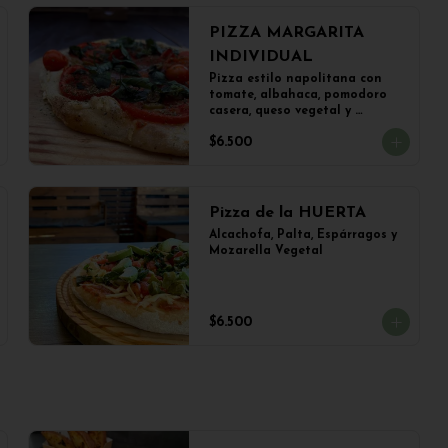
PIZZA MARGARITA
INDIVIDUAL
Pizza estilo napolitana con 
tomate, albahaca, pomodoro 
casera, queso vegetal y 
aceitunas (22 cms)
$6.500
Pizza de la HUERTA
Alcachofa, Palta, Espárragos y 
Mozarella Vegetal
$6.500