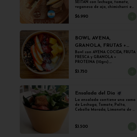
SEITAN con lechuga, tomate, 
veganesa de ajo, chimichurri en 
PANINI BLANCO acompañado 
$6.990
de papas fritas.
BOWL AVENA,
GRANOLA, FRUTAS +
PROTEINA
Bowl con AVENA COCIDA, FRUTA 
FRESCA y GRANOLA + 
PROTEINA (10grs).

El peso del producto completo 
$3.750
es de 500grs aprox.
Ensalada del Día
La ensalada contiene una cama 
de Lechuga, Tomate, Palta, 
Cebolla Morada, Limoneta de 
Mostaza y (Sujeto a 
Disponibilidad) Croquetas de 
Lentejas, Tofu Crispy o Falafel.
$3.500