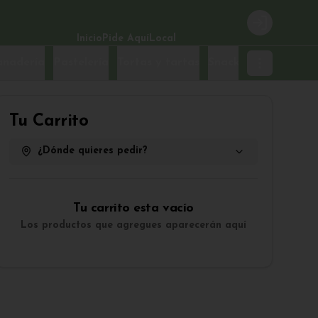
Login
Inicio
Pide Aquí
Local
anadería
Pastelería
Tortas y tartas
Snacks
Tu Carrito
¿Dónde quieres pedir?
Tu carrito esta vacío
Los productos que agregues aparecerán aquí