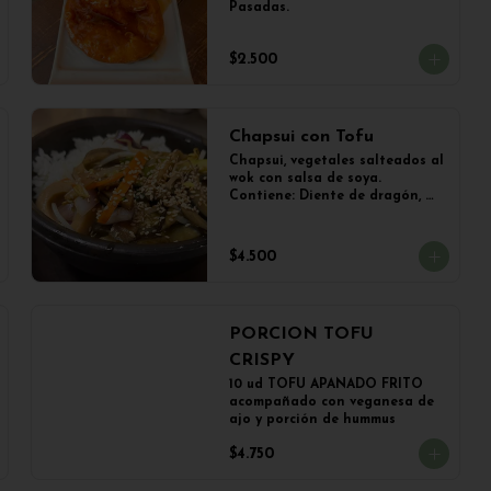
Pasadas.
$2.500
Chapsui con Tofu
Chapsui, vegetales salteados al 
wok con salsa de soya. 
Contiene: Diente de dragón, 
Zapallo Italiano, Brócoli, 
Berenjena, Champiñones y 
TOFU. Acompañado con una 
$4.500
porción de arroz.
PORCION TOFU
CRISPY
10 ud TOFU APANADO FRITO 
acompañado con veganesa de 
ajo y porción de hummus
$4.750