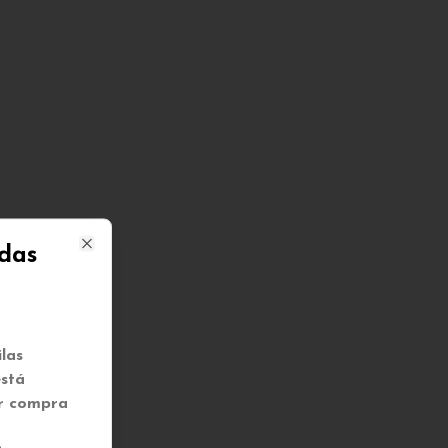
adas
Close
las
está
or compra