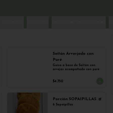
 Sandwiches
Bebestibles
Empanadas (masa integral)
P
Seitán Arverjado con
Puré
Guiso a base de Seitán con 
arvejas acompañado con puré
$4.750
Porción SOPAIPILLAS
6 Sopaipillas