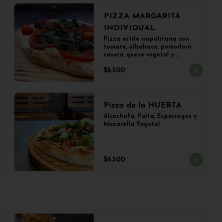
PIZZA MARGARITA
INDIVIDUAL
Pizza estilo napolitana con 
tomate, albahaca, pomodoro 
casera, queso vegetal y 
aceitunas (22 cms)
$6.500
Pizza de la HUERTA
Alcachofa, Palta, Espárragos y 
Mozarella Vegetal
$6.500