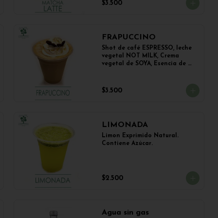
$3.500
FRAPUCCINO
Shot de café ESPRESSO, leche 
vegetal NOT MILK, Crema 
vegetal de SOYA, Esencia de 
Vainilla y Esencia de Avellana.
$3.500
LIMONADA
Limon Exprimido Natural. 
Contiene Azúcar.
$2.500
Agua sin gas