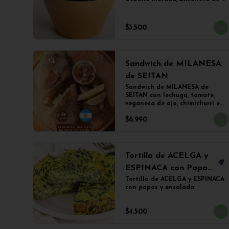
Mostaza y (Sujeto a 
Disponibilidad) Croquetas de 
Lentejas, Tofu Crispy o Falafel.
$3.500
Sandwich de MILANESA
de SEITAN
Sandwich de MILANESA de 
SEITAN con lechuga, tomate, 
veganesa de ajo, chimichurri en 
PANINI BLANCO acompañado 
$6.990
de papas fritas.
Tortilla de ACELGA y
ESPINACA con Papas
Doradas y ensalada
Tortilla de ACELGA y ESPINACA 
con papas y ensalada
$4.500