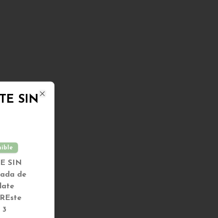
TE SIN
Close
nible
E SIN
ada de
late
R
Este
 3