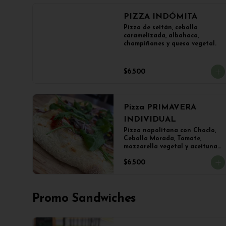
PIZZA INDÓMITA
Pizza de seitán, cebolla 
caramelizada, albahaca, 
champiñones y queso vegetal.
$6.500
Pizza PRIMAVERA
INDIVIDUAL
Pizza napolitana con Choclo, 
Cebolla Morada, Tomate, 
mozzarella vegetal y aceitunas

(22 cms Diámetro)
$6.500
Promo Sandwiches