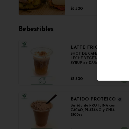
en panini + papas salteadas.
$5.500
Bebestibles
LATTE FRIO
SHOT DE CAFE ESPRESSO, 
LECHE VEGETAL NOT MILK y 
SYRUP de CARAMELO

350cc.
$3.500
BATIDO PROTEICO
Batido de PROTEINA con 
CACAO, PLÁTANO y CHIA.

3500cc