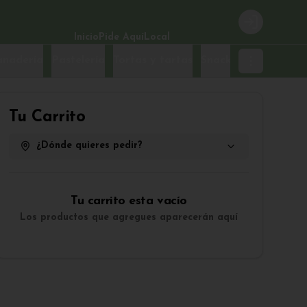
Login
Inicio
Pide Aquí
Local
anadería
Pastelería
Tortas y tartas
Snacks
Tu Carrito
¿Dónde quieres pedir?
Tu carrito esta vacío
Los productos que agregues aparecerán aquí