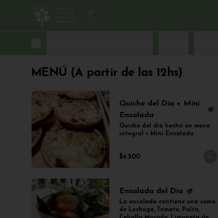
MENÚ (A partir de las 12hs)
PIZZAS
Promo
MENÚ (A partir de las 12hs)
Quiche del Día + Mini
Ensalada
Quiche del día hecho en masa 
integral + Mini Ensalada
$4.500
Ensalada del Día
La ensalada contiene una cama 
de Lechuga, Tomate, Palta, 
Cebolla Morada, Limoneta de 