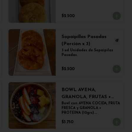
$2.500
Sopaipillas Pasadas
(Porción x 3)
3 ud Unidades de Sopaipilas 
Pasadas.
$2.500
BOWL AVENA,
GRANOLA, FRUTAS +
PROTEINA
Bowl con AVENA COCIDA, FRUTA 
FRESCA y GRANOLA + 
PROTEINA (10grs).

El peso del producto completo 
$3.750
es de 500grs aprox.