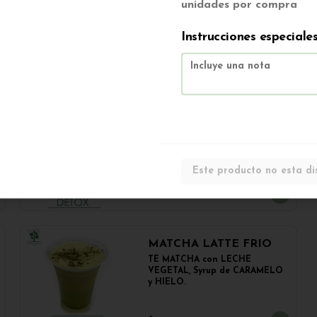
unidades por compra
pan frica artesanal + papas
$5.500
Instrucciones especiale
BATIDO VERDE DETOX
BATIDO con PIÑA, ESPINACA, 
MANZANA y APIO.

350cc.
Este producto no esta di
$2.500
MATCHA LATTE FRIO
TÉ MATCHA con LECHE 
VEGETAL, Syrup de CARAMELO 
y HIELO.