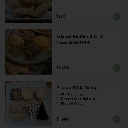
$950
Mix de Muffins 3 X
Promo de MUFFINS
$2.400
Promo BOX Dulce
La BOX incluye:

* 1 Cheesecake del día

* 1 Pie del día

* 2 Kuchen de Frutos del Bosque

* 1 Brownie

* 2 Galletones de Avena
$11.990