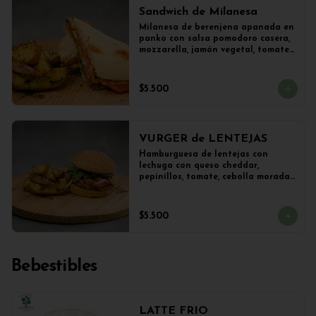
Sandwich de Milanesa
Milanesa de berenjena apanada en 
panko con salsa pomodoro casera, 
mozzarella, jamón vegetal, tomate, 
orégano en panini + papas 
salteadas.
$5.500
VURGER de LENTEJAS
Hamburguesa de lentejas con 
lechuga con queso cheddar, 
pepinillos, tomate, cebolla morada 
y veganesa de ajo en pan frica 
artesanal + papas
$5.500
Bebestibles
LATTE FRIO