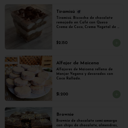
Tiramisú
Tiramisú. Biscocho de chocolate 
remojado en Café con Queso 
Crema de Coco, Crema Vegetal de 
Soya y Cacao. Vaso de 240ml 
Aproximadamente.
$2.150
Alfajor de Maicena
Alfajores de Maicena relleno de 
Manjar Vegano y decorados con 
Coco Rallado.
$1.200
Brownie
Brownie de chocolate semi-amargo 
con chips de chocolate, almendras, 