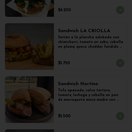
vegetal y Champiñones frescos 
salteados con cebolla 
$6.250
caramelizada y lechuga con 
limoneta de mostaza, en pan de 
hamburguesa con sésamo. 
Acompañado con papas al ajillo.
Sandwich LA CRIOLLA
Seitán a la plancha adobado con 
chimichurri, tomate en cubo, cebolla 
en pluma, queso cheddar fundido y 
veganesa de ají amarillo en pan 
frica artesanal + Papas Salteadas
$5.750
Sandwich Nortino
Tofu apanado, salsa tartara, 
tomate, lechuga y cebolla en pan 
de marraqueta masa madre con 
papas saletadas
$5.500