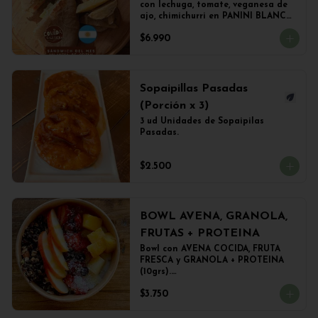
con lechuga, tomate, veganesa de 
ajo, chimichurri en PANINI BLANCO 
acompañado de papas fritas.
$6.990
Sopaipillas Pasadas
(Porción x 3)
3 ud Unidades de Sopaipilas 
Pasadas.
$2.500
BOWL AVENA, GRANOLA,
FRUTAS + PROTEINA
Bowl con AVENA COCIDA, FRUTA 
FRESCA y GRANOLA + PROTEINA 
(10grs).

El peso del producto completo es 
$3.750
de 500grs aprox.