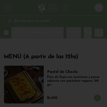
Abrir menu de navegación
Logi
¿Dónde quieres pedir?
MENÚ (A partir de las 12hs)
PIZZAS
Promo Sand
MENÚ (A partir de las 12hs)
Pastel de Choclo
Pino de Soya con aceitunas y pasas 
cubierto con pastelera vegana. 350 
grs
$4.500