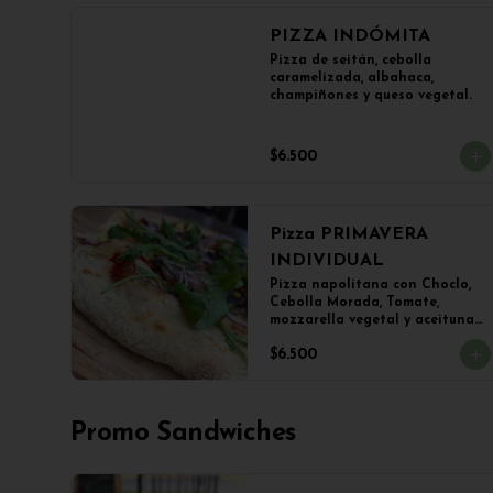
PIZZA INDÓMITA
Pizza de seitán, cebolla 
caramelizada, albahaca, 
champiñones y queso vegetal.
$6.500
Pizza PRIMAVERA
INDIVIDUAL
Pizza napolitana con Choclo, 
Cebolla Morada, Tomate, 
mozzarella vegetal y aceitunas

(22 cms Diámetro)
$6.500
Promo Sandwiches