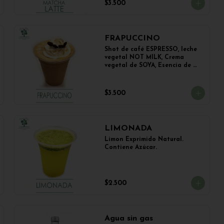
$3.500
FRAPUCCINO
Shot de café ESPRESSO, leche 
vegetal NOT MILK, Crema 
vegetal de SOYA, Esencia de 
Vainilla y Esencia de Avellana.
$3.500
LIMONADA
Limon Exprimido Natural. 
Contiene Azúcar.
$2.500
Agua sin gas