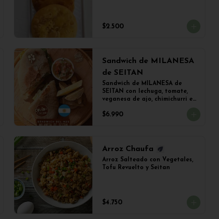
$2.500
Sandwich de MILANESA
de SEITAN
Sandwich de MILANESA de 
SEITAN con lechuga, tomate, 
veganesa de ajo, chimichurri en 
PANINI BLANCO acompañado 
$6.990
de papas fritas.
Arroz Chaufa
Arroz Salteado con Vegetales, 
Tofu Revuelto y Seitan
$4.750