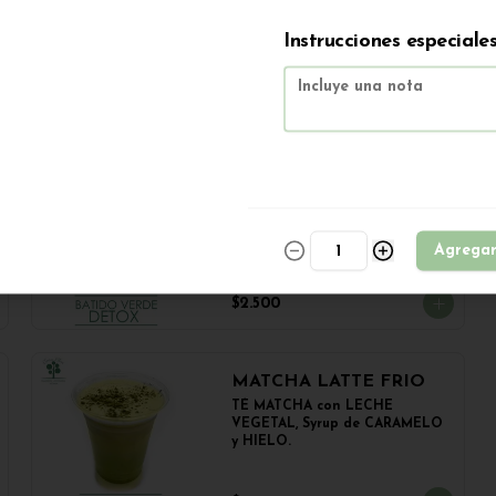
pan frica artesanal + papas
$5.500
Instrucciones especiale
BATIDO VERDE DETOX
BATIDO con PIÑA, ESPINACA, 
MANZANA y APIO.

350cc.
Agrega
$2.500
MATCHA LATTE FRIO
TÉ MATCHA con LECHE 
VEGETAL, Syrup de CARAMELO 
y HIELO.