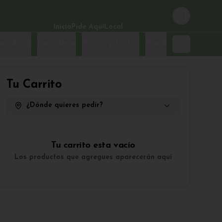
Login
Inicio
Pide Aquí
Local
anadería
Pastelería
Tortas y tartas
Snacks
Tu Carrito
¿Dónde quieres pedir?
Tu carrito esta vacío
Los productos que agregues aparecerán aquí