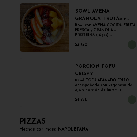
BOWL AVENA,
GRANOLA, FRUTAS +
PROTEINA
Bowl con AVENA COCIDA, FRUTA 
FRESCA y GRANOLA + 
PROTEINA (10grs).

El peso del producto completo 
$3.750
es de 500grs aprox.
PORCION TOFU
CRISPY
10 ud TOFU APANADO FRITO 
acompañado con veganesa de 
ajo y porción de hummus
$4.750
PIZZAS
Hechas con masa NAPOLETANA