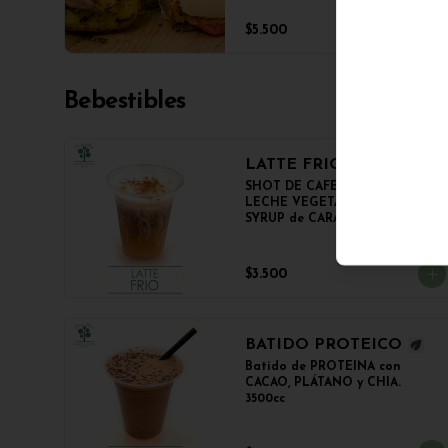
en panini + papas salteadas.
$5.500
Bebestibles
LATTE FRIO
SHOT DE CAFE ESPRESSO, 
LECHE VEGETAL NOT MILK y 
SYRUP de CARAMELO

350cc.
$3.500
BATIDO PROTEICO
Batido de PROTEINA con 
CACAO, PLÁTANO y CHIA.

3500cc