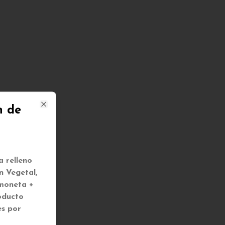
n de
Close
 relleno
 Vegetal,
imoneta +
oducto
es por