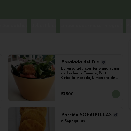
 Sandwiches
Bebestibles
Empanadas (masa integral)
P
Ensalada del Día
La ensalada contiene una cama 
de Lechuga, Tomate, Palta, 
Cebolla Morada, Limoneta de 
Mostaza y (Sujeto a 
Disponibilidad) Croquetas de 
Lentejas, Tofu Crispy o Falafel.
$3.500
Porción SOPAIPILLAS
6 Sopaipillas