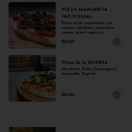
PIZZA MARGARITA
INDIVIDUAL
Pizza estilo napolitana con 
tomate, albahaca, pomodoro 
casera, queso vegetal y 
aceitunas (22 cms)
$6.500
Pizza de la HUERTA
Alcachofa, Palta, Espárragos y 
Mozarella Vegetal
$6.500