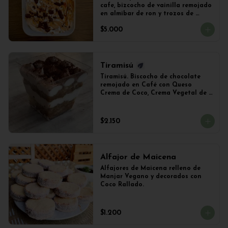
cafe, bizcocho de vainilla remojado 
en almibar de ron y trozos de 
chocolate
$5.000
Tiramisú
Tiramisú. Biscocho de chocolate 
remojado en Café con Queso 
Crema de Coco, Crema Vegetal de 
Soya y Cacao. Vaso de 240ml 
Aproximadamente.
$2.150
Alfajor de Maicena
Alfajores de Maicena relleno de 
Manjar Vegano y decorados con 
Coco Rallado.
$1.200