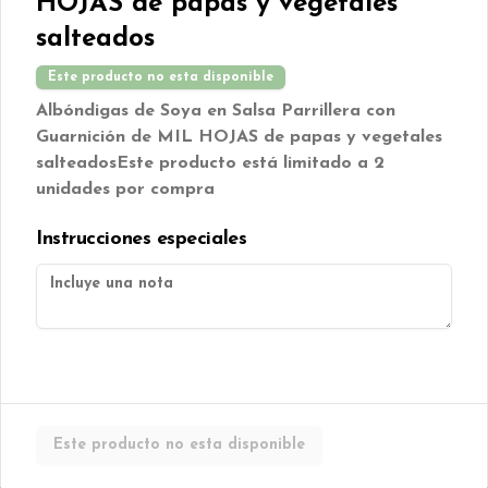
HOJAS de papas y vegetales
Muffin manzana, canela y nuez 
s/azúcar.
salteados
$850
Este producto no esta disponible
Albóndigas de Soya en Salsa Parrillera con
Guarnición de MIL HOJAS de papas y vegetales
Muffins banana split
salteados
Este producto está limitado a 2
Muffin de plátano con chips de 
unidades por compra
chocolate.
Instrucciones especiales
$850
Muffins chocolate con
berries
Muffin de chocolate con 
cranberries.
Este producto no esta disponible
$850