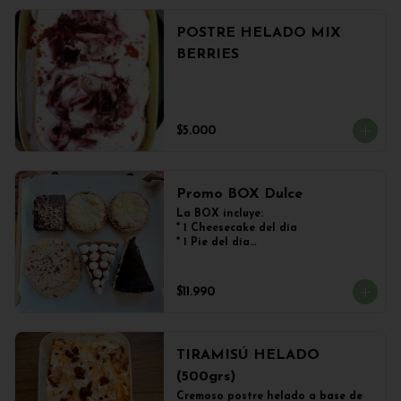
POSTRE HELADO MIX
BERRIES
$5.000
Promo BOX Dulce
La BOX incluye:

* 1 Cheesecake del día

* 1 Pie del día

* 2 Kuchen de Frutos del Bosque

* 1 Brownie

* 2 Galletones de Avena
$11.990
TIRAMISÚ HELADO
(500grs)
Cremoso postre helado a base de 