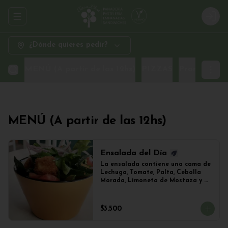
Abrir menu de navegación
Logi
¿Dónde quieres pedir?
MENÚ (A partir de las 12hs)
PIZZAS
Promo Sand
MENÚ (A partir de las 12hs)
Ensalada del Día
La ensalada contiene una cama de 
Lechuga, Tomate, Palta, Cebolla 
Morada, Limoneta de Mostaza y 
(Sujeto a Disponibilidad) 
Croquetas de Lentejas, Tofu Crispy 
o Falafel.
$3.500