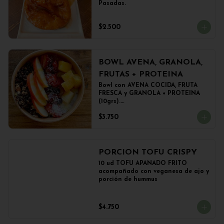
Pasadas.
$2.500
BOWL AVENA, GRANOLA,
FRUTAS + PROTEINA
Bowl con AVENA COCIDA, FRUTA 
FRESCA y GRANOLA + PROTEINA 
(10grs).

El peso del producto completo es 
$3.750
de 500grs aprox.
PORCION TOFU CRISPY
10 ud TOFU APANADO FRITO 
acompañado con veganesa de ajo y 
porción de hummus
$4.750