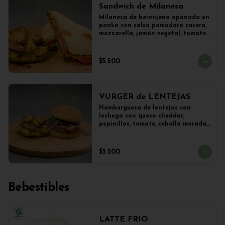
Sandwich de Milanesa
Milanesa de berenjena apanada en 
panko con salsa pomodoro casera, 
mozzarella, jamón vegetal, tomate, 
orégano en panini + papas 
salteadas.
$5.500
VURGER de LENTEJAS
Hamburguesa de lentejas con 
lechuga con queso cheddar, 
pepinillos, tomate, cebolla morada 
y veganesa de ajo en pan frica 
artesanal + papas
$5.500
Bebestibles
LATTE FRIO