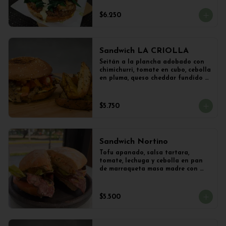
vegetal y Champiñones frescos 
salteados con cebolla 
$6.250
caramelizada y lechuga con 
limoneta de mostaza, en pan de 
hamburguesa con sésamo. 
Acompañado con papas al ajillo.
Sandwich LA CRIOLLA
Seitán a la plancha adobado con 
chimichurri, tomate en cubo, cebolla 
en pluma, queso cheddar fundido y 
veganesa de ají amarillo en pan 
frica artesanal + Papas Salteadas
$5.750
Sandwich Nortino
Tofu apanado, salsa tartara, 
tomate, lechuga y cebolla en pan 
de marraqueta masa madre con 
papas saletadas
$5.500