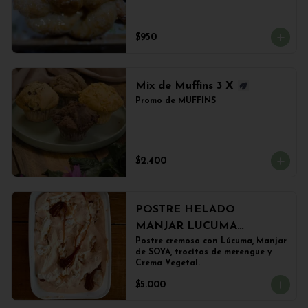
$950
Mix de Muffins 3 X
Promo de MUFFINS
$2.400
POSTRE HELADO
MANJAR LUCUMA
(500grs)
Postre cremoso con Lúcuma, Manjar 
de SOYA, trocitos de merengue y 
Crema Vegetal.
$5.000