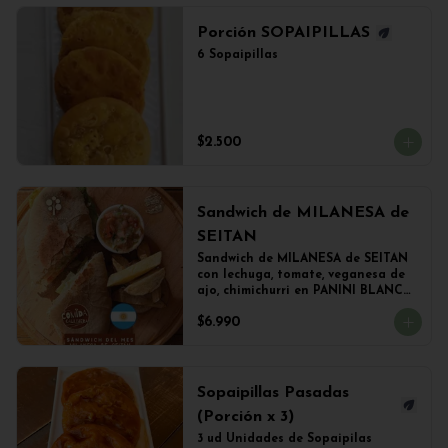
Porción SOPAIPILLAS
6 Sopaipillas
$2.500
Sandwich de MILANESA de
SEITAN
Sandwich de MILANESA de SEITAN 
con lechuga, tomate, veganesa de 
ajo, chimichurri en PANINI BLANCO 
acompañado de papas fritas.
$6.990
Sopaipillas Pasadas
(Porción x 3)
3 ud Unidades de Sopaipilas 