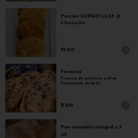
Porción SOPAIPILLAS
6 Sopaipillas
$2.500
Focaccia
Focaccia de aceitunas y oliva. 
Fermentado de 24 hs.
$1.800
Pan completo integral x 5
ud