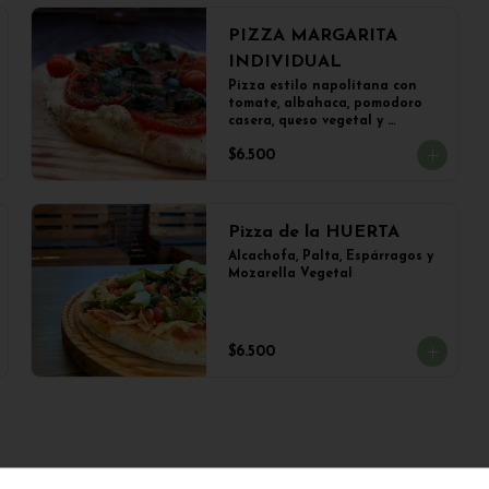
PIZZA MARGARITA
INDIVIDUAL
Pizza estilo napolitana con 
tomate, albahaca, pomodoro 
casera, queso vegetal y 
aceitunas (22 cms)
$6.500
Pizza de la HUERTA
Alcachofa, Palta, Espárragos y 
Mozarella Vegetal
$6.500