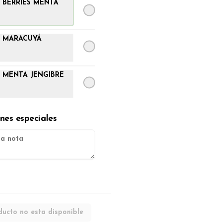
 BERRIES MENTA
pan frica artesanal + papas
$5.500
 MARACUYÁ
 MENTA JENGIBRE
BATIDO VERDE DETOX
BATIDO con PIÑA, ESPINACA, 
MANZANA y APIO.

350cc.
ones especiales
$2.500
MATCHA LATTE FRIO
TÉ MATCHA con LECHE 
VEGETAL, Syrup de CARAMELO 
y HIELO.
ducto no esta disponible