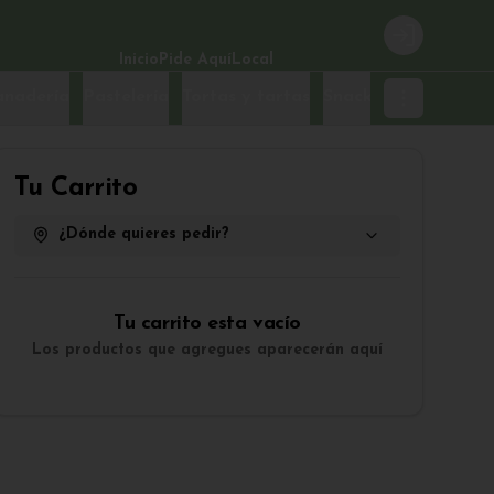
Login
Inicio
Pide Aquí
Local
anadería
Pastelería
Tortas y tartas
Snacks
Tu Carrito
¿Dónde quieres pedir?
Tu carrito esta vacío
Los productos que agregues aparecerán aquí