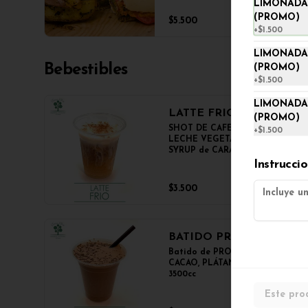
LIMONADA
en panini + papas salteadas.
(PROMO)
$5.500
+
$1.500
LIMONADA
Bebestibles
(PROMO)
+
$1.500
LIMONADA
LATTE FRIO
(PROMO)
SHOT DE CAFE ESPRESSO, 
+
$1.500
LECHE VEGETAL NOT MILK y 
SYRUP de CARAMELO

350cc.
Instrucci
$3.500
BATIDO PROTEICO
Batido de PROTEINA con 
CACAO, PLÁTANO y CHIA.

3500cc
Este pro