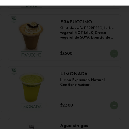
$3.500
FRAPUCCINO
Shot de café ESPRESSO, leche 
vegetal NOT MILK, Crema 
vegetal de SOYA, Esencia de 
Vainilla y Esencia de Avellana.
$3.500
LIMONADA
Limon Exprimido Natural. 
Contiene Azúcar.
$2.500
Agua sin gas