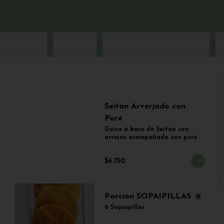
 Sandwiches
Bebestibles
Empanadas (masa integral)
P
Seitán Arverjado con
Puré
Guiso a base de Seitán con 
arvejas acompañado con puré
$4.750
Porción SOPAIPILLAS
6 Sopaipillas