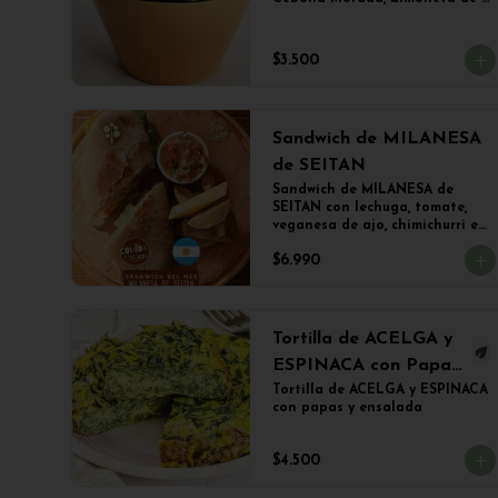
Mostaza y (Sujeto a 
Disponibilidad) Croquetas de 
Lentejas, Tofu Crispy o Falafel.
$3.500
Sandwich de MILANESA
de SEITAN
Sandwich de MILANESA de 
SEITAN con lechuga, tomate, 
veganesa de ajo, chimichurri en 
PANINI BLANCO acompañado 
$6.990
de papas fritas.
Tortilla de ACELGA y
ESPINACA con Papas
Doradas y ensalada
Tortilla de ACELGA y ESPINACA 
con papas y ensalada
$4.500