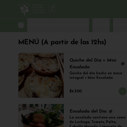
MENÚ (A partir de las 12hs)
PIZZAS
Promo
MENÚ (A partir de las 12hs)
Quiche del Día + Mini
Ensalada
Quiche del día hecho en masa 
integral + Mini Ensalada
$4.500
Ensalada del Día
La ensalada contiene una cama 
de Lechuga, Tomate, Palta, 
Cebolla Morada, Limoneta de 