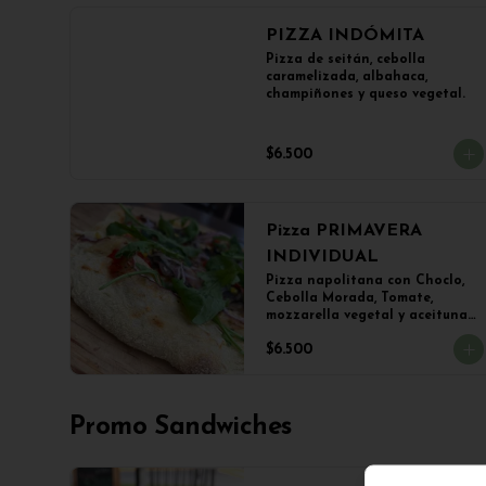
PIZZA INDÓMITA
Pizza de seitán, cebolla 
caramelizada, albahaca, 
champiñones y queso vegetal.
$6.500
Pizza PRIMAVERA
INDIVIDUAL
Pizza napolitana con Choclo, 
Cebolla Morada, Tomate, 
mozzarella vegetal y aceitunas

(22 cms Diámetro)
$6.500
Promo Sandwiches