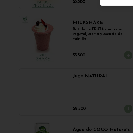
$3.500
MILKSHAKE
Batido de FRUTA con leche 
vegetal, crema y esencia de 
vainilla.
$3.500
Jugo NATURAL
$2.500
Agua de COCO Nature´s