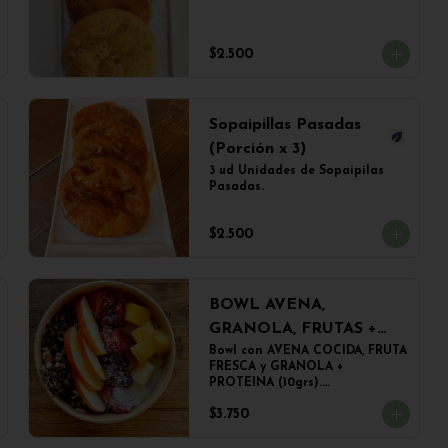
$2.500
Sopaipillas Pasadas
(Porción x 3)
3 ud Unidades de Sopaipilas 
Pasadas.
$2.500
BOWL AVENA,
GRANOLA, FRUTAS +
PROTEINA
Bowl con AVENA COCIDA, FRUTA 
FRESCA y GRANOLA + 
PROTEINA (10grs).

El peso del producto completo 
$3.750
es de 500grs aprox.