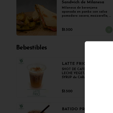
Sandwich de Milanesa
Milanesa de berenjena 
apanada en panko con salsa 
pomodoro casera, mozzarella, 
jamón vegetal, tomate, orégano 
en panini + papas salteadas.
$5.500
Bebestibles
LATTE FRIO
SHOT DE CAFE ESPRESSO, 
LECHE VEGETAL NOT MILK y 
SYRUP de CARAMELO

350cc.
$3.500
BATIDO PROTEICO