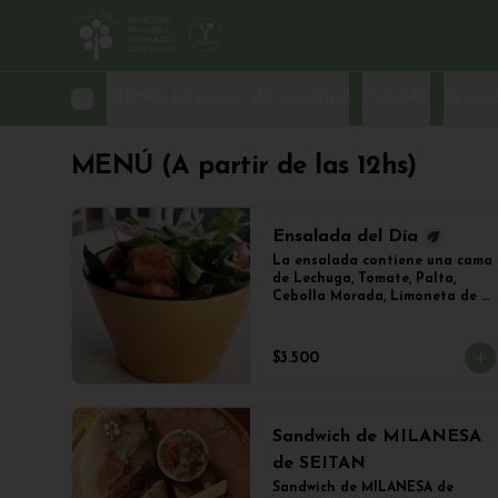
MENÚ (A partir de las 12hs)
PIZZAS
Promo
MENÚ (A partir de las 12hs)
Ensalada del Día
La ensalada contiene una cama 
de Lechuga, Tomate, Palta, 
Cebolla Morada, Limoneta de 
Mostaza y (Sujeto a 
Disponibilidad) Croquetas de 
Lentejas, Tofu Crispy o Falafel.
$3.500
Sandwich de MILANESA
de SEITAN
Sandwich de MILANESA de 