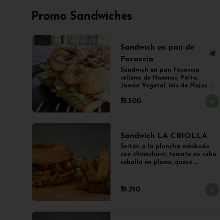
Promo Sandwiches
Sandwich en pan de
Focaccia
Sándwich en pan Focaccia 
relleno de Hummus, Palta, 
Jamón Vegetal, Mix de Hojas 
Verde y Limoneta + Papas 
$5.500
Salteadas
Sandwich LA CRIOLLA
Seitán a la plancha adobado 
con chimichurri, tomate en cubo, 
cebolla en pluma, queso 
cheddar fundido y veganesa de 
ají amarillo en pan frica 
artesanal + Papas Salteadas
$5.750