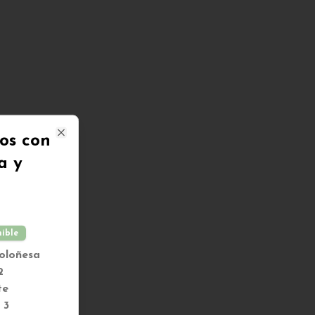
os con
Close
a y
nible
Boloñesa
2
te
 3