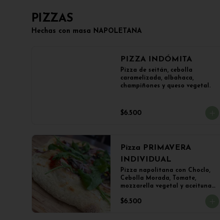
PIZZAS
Hechas con masa NAPOLETANA
PIZZA INDÓMITA
Pizza de seitán, cebolla 
caramelizada, albahaca, 
champiñones y queso vegetal.
$6.500
Pizza PRIMAVERA
INDIVIDUAL
Pizza napolitana con Choclo, 
Cebolla Morada, Tomate, 
mozzarella vegetal y aceitunas

(22 cms Diámetro)
$6.500