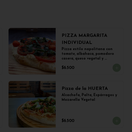
PIZZA MARGARITA
INDIVIDUAL
Pizza estilo napolitana con 
tomate, albahaca, pomodoro 
casera, queso vegetal y 
aceitunas (22 cms)
$6.500
Pizza de la HUERTA
Alcachofa, Palta, Espárragos y 
Mozarella Vegetal
$6.500