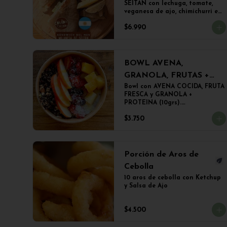
SEITAN con lechuga, tomate, 
veganesa de ajo, chimichurri en 
PANINI BLANCO acompañado 
$6.990
de papas fritas.
BOWL AVENA,
GRANOLA, FRUTAS +
PROTEINA
Bowl con AVENA COCIDA, FRUTA 
FRESCA y GRANOLA + 
PROTEINA (10grs).

El peso del producto completo 
$3.750
es de 500grs aprox.
Porción de Aros de
Cebolla
10 aros de cebolla con Ketchup 
y Salsa de Ajo
$4.500