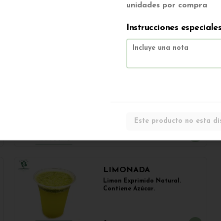
TÉ MATCHA con LECHE 
unidades por compra
VEGETAL, Syrup de CARAMELO 
y HIELO.
Instrucciones especiale
$3.500
FRAPUCCINO
Shot de café ESPRESSO, leche 
vegetal NOT MILK, Crema 
vegetal de SOYA, Esencia de 
Vainilla y Esencia de Avellana.
Este producto no esta di
$3.500
LIMONADA
Limon Exprimido Natural. 
Contiene Azúcar.