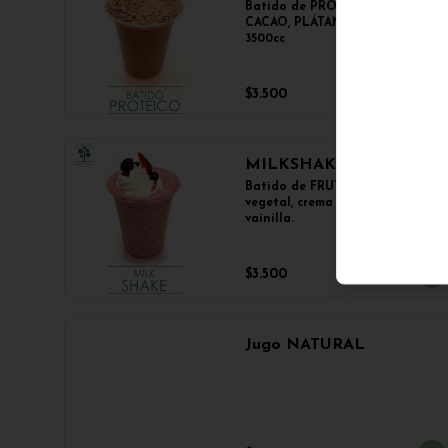
Batido de PROTEINA con 
CACAO, PLÁTANO y CHIA.

3500cc
$3.500
MILKSHAKE
Batido de FRUTA con leche 
vegetal, crema y esencia de 
vainilla.
$3.500
Jugo NATURAL