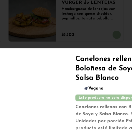
VURGER de LENTEJAS
Hamburguesa de lentejas con 
lechuga con queso cheddar, 
pepinillos, tomate, cebolla 
morada y veganesa de ajo en 
pan frica artesanal + papas
$5.500
Canelones rellen
Boloñesa de Soy
BATIDO VERDE DETOX
Salsa Blanco
BATIDO con PIÑA, ESPINACA, 
MANZANA y APIO.

Vegano
350cc.
Este producto no esta dispo
Canelones rellenos con 
$2.500
de Soya y Salsa Blanco. 
Unidades por porción.
Es
MATCHA LATTE FRIO
producto está limitado a