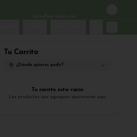
Login
Inicio
Pide Aquí
Local
anadería
Pastelería
Tortas y tartas
Snacks
Tu Carrito
¿Dónde quieres pedir?
Tu carrito esta vacío
Los productos que agregues aparecerán aquí