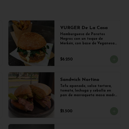
VURGER De La Casa
Hamburguesa de Porotos 
Negros con un toque de 
Merkén, con base de Veganesa 
de Ají Amarillo, cubierta de 
queso mozzarella vegetal y 
Champiñones frescos salteados 
$6.250
con cebolla caramelizada y 
lechuga con limoneta de 
mostaza, en pan de 
hamburguesa con sésamo. 
Sandwich Nortino
Acompañado con papas al 
ajillo.
Tofu apanado, salsa tartara, 
tomate, lechuga y cebolla en 
pan de marraqueta masa madre 
con papas saletadas
$5.500