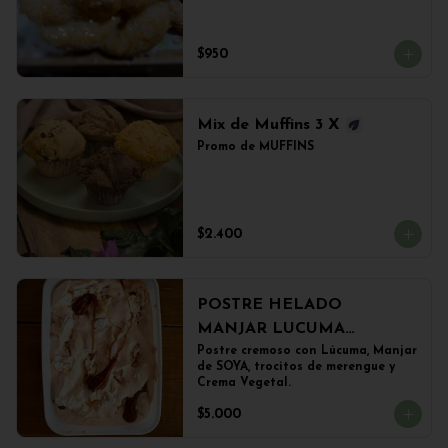
$950
Mix de Muffins 3 X
Promo de MUFFINS
$2.400
POSTRE HELADO
MANJAR LUCUMA
(500grs)
Postre cremoso con Lúcuma, Manjar 
de SOYA, trocitos de merengue y 
Crema Vegetal.
$5.000