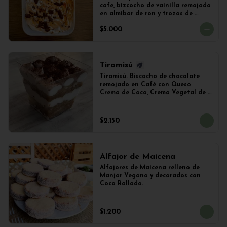
cafe, bizcocho de vainilla remojado 
en almibar de ron y trozos de 
chocolate
$5.000
Tiramisú
Tiramisú. Biscocho de chocolate 
remojado en Café con Queso 
Crema de Coco, Crema Vegetal de 
Soya y Cacao. Vaso de 240ml 
Aproximadamente.
$2.150
Alfajor de Maicena
Alfajores de Maicena relleno de 
Manjar Vegano y decorados con 
Coco Rallado.
$1.200