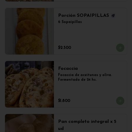
Porción SOPAIPILLAS
6 Sopaipillas
$2.500
Focaccia
Focaccia de aceitunas y oliva. 
Fermentado de 24 hs.
$1.800
Pan completo integral x 5
ud