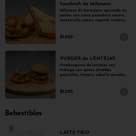
Sandwich de Milanesa
Milanesa de berenjena apanada en 
panko con salsa pomodoro casera, 
mozzarella, jamón vegetal, tomate, 
orégano en panini + papas 
salteadas.
$5.500
VURGER de LENTEJAS
Hamburguesa de lentejas con 
lechuga con queso cheddar, 
pepinillos, tomate, cebolla morada 
y veganesa de ajo en pan frica 
artesanal + papas
$5.500
Bebestibles
LATTE FRIO