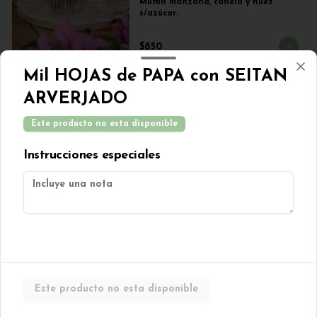
Muffin manzana, canela y nuez 
s/azúcar.
$850
Mil HOJAS de PAPA con SEITAN
ARVERJADO
Muffins banana split
Muffin de plátano con chips de 
Este producto no esta disponible
chocolate.
Instrucciones especiales
$850
Muffins chocolate con
berries
Muffin de chocolate con 
cranberries.
Este producto no esta disponible
$850