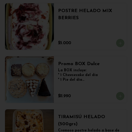
POSTRE HELADO MIX
BERRIES
$5.000
Promo BOX Dulce
La BOX incluye:

* 1 Cheesecake del día

* 1 Pie del día

* 2 Kuchen de Frutos del Bosque

* 1 Brownie

* 2 Galletones de Avena
$11.990
TIRAMISÚ HELADO
(500grs)
Cremoso postre helado a base de 