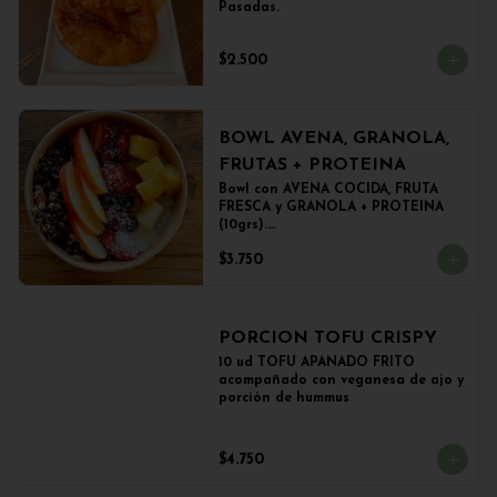
Pasadas.
$2.500
BOWL AVENA, GRANOLA,
FRUTAS + PROTEINA
Bowl con AVENA COCIDA, FRUTA 
FRESCA y GRANOLA + PROTEINA 
(10grs).

El peso del producto completo es 
$3.750
de 500grs aprox.
PORCION TOFU CRISPY
10 ud TOFU APANADO FRITO 
acompañado con veganesa de ajo y 
porción de hummus
$4.750