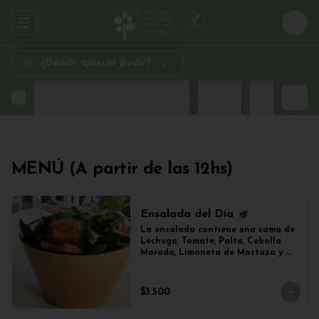
Abrir menu de navegación
Logi
¿Dónde quieres pedir?
MENÚ (A partir de las 12hs)
PIZZAS
Promo Sand
MENÚ (A partir de las 12hs)
Ensalada del Día
La ensalada contiene una cama de 
Lechuga, Tomate, Palta, Cebolla 
Morada, Limoneta de Mostaza y 
(Sujeto a Disponibilidad) 
Croquetas de Lentejas, Tofu Crispy 
o Falafel.
$3.500