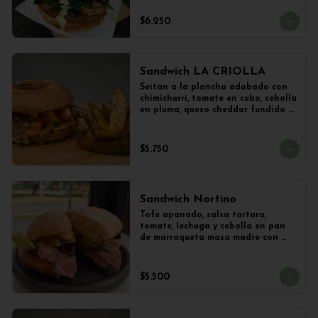
vegetal y Champiñones frescos 
salteados con cebolla 
$6.250
caramelizada y lechuga con 
limoneta de mostaza, en pan de 
hamburguesa con sésamo. 
Acompañado con papas al ajillo.
Sandwich LA CRIOLLA
Seitán a la plancha adobado con 
chimichurri, tomate en cubo, cebolla 
en pluma, queso cheddar fundido y 
veganesa de ají amarillo en pan 
frica artesanal + Papas Salteadas
$5.750
Sandwich Nortino
Tofu apanado, salsa tartara, 
tomate, lechuga y cebolla en pan 
de marraqueta masa madre con 
papas saletadas
$5.500