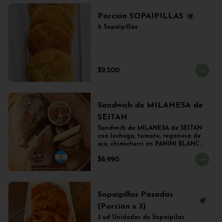
Porción SOPAIPILLAS
6 Sopaipillas
$2.500
Sandwich de MILANESA de
SEITAN
Sandwich de MILANESA de SEITAN 
con lechuga, tomate, veganesa de 
ajo, chimichurri en PANINI BLANCO 
acompañado de papas fritas.
$6.990
Sopaipillas Pasadas
(Porción x 3)
3 ud Unidades de Sopaipilas 