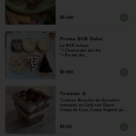
$2.400
Promo BOX Dulce
La BOX incluye:

* 1 Cheesecake del día

* 1 Pie del día

* 2 Kuchen de Frutos del Bosque

* 1 Brownie

* 2 Galletones de Avena
$11.990
Tiramisú
Tiramisú. Biscocho de chocolate 
remojado en Café con Queso 
Crema de Coco, Crema Vegetal de 
Soya y Cacao. Vaso de 240ml 
Aproximadamente.
$2.150