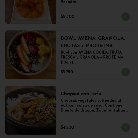
Pasadas.
$2.500
BOWL AVENA, GRANOLA,
FRUTAS + PROTEINA
Bowl con AVENA COCIDA, FRUTA 
FRESCA y GRANOLA + PROTEINA 
(10grs).

El peso del producto completo es 
$3.750
de 500grs aprox.
Chapsui con Tofu
Chapsui, vegetales salteados al 
wok con salsa de soya. Contiene: 
Diente de dragón, Zapallo Italiano, 
Brócoli, Berenjena, Champiñones y 
TOFU. Acompañado con una 
porción de arroz.
$4.500