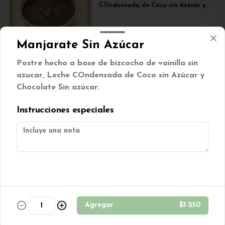
COndensada de Coco sin Azúcar y 
Chocolate Sin azúcar.
$3.250
Manjarate Sin Azúcar
Postre hecho a base de bizcocho de vainilla sin
Muffin manzana, canela,
azucar, Leche COndensada de Coco sin Azúcar y
nuez sin azúcar
Chocolate Sin azúcar.
Muffin manzana, canela y nuez 
s/azúcar.
Instrucciones especiales
$850
Muffins banana split
Muffin de plátano con chips de 
chocolate.
Agregar
$3.250
$850