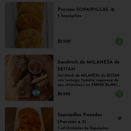
Porción SOPAIPILLAS
6 Sopaipillas
$2.500
Sandwich de MILANESA de
SEITAN
Sandwich de MILANESA de SEITAN 
con lechuga, tomate, veganesa de 
ajo, chimichurri en PANINI BLANCO 
acompañado de papas fritas.
$6.990
Sopaipillas Pasadas
(Porción x 3)
3 ud Unidades de Sopaipilas 