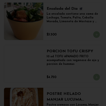
Ensalada del Día
La ensalada contiene una cama de 
Lechuga, Tomate, Palta, Cebolla 
Morada, Limoneta de Mostaza y 
(Sujeto a Disponibilidad) 
Croquetas de Lentejas, Tofu Crispy 
o Falafel.
$3.500
PORCION TOFU CRISPY
10 ud TOFU APANADO FRITO 
acompañado con veganesa de ajo y 
porción de hummus
$4.750
POSTRE HELADO
MANJAR LUCUMA
(500grs)
Postre cremoso con Lúcuma, Manjar 