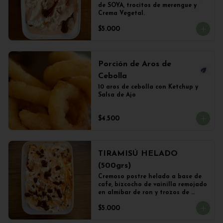
de SOYA, trocitos de merengue y 
Crema Vegetal.
$5.000
Porción de Aros de
Cebolla
10 aros de cebolla con Ketchup y 
Salsa de Ajo
$4.500
TIRAMISÚ HELADO
(500grs)
Cremoso postre helado a base de 
cafe, bizcocho de vainilla remojado 
en almibar de ron y trozos de 
chocolate
$5.000