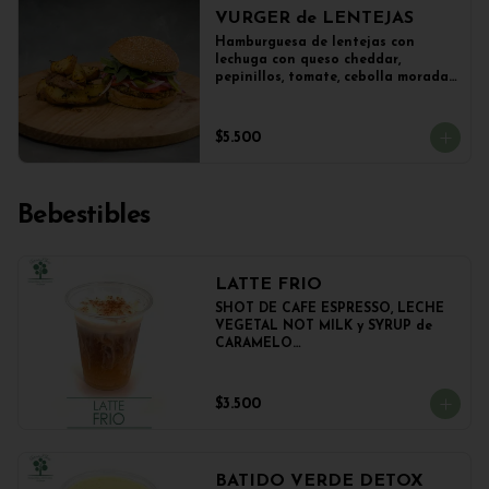
VURGER de LENTEJAS
Hamburguesa de lentejas con 
lechuga con queso cheddar, 
pepinillos, tomate, cebolla morada 
y veganesa de ajo en pan frica 
artesanal + papas
$5.500
Bebestibles
LATTE FRIO
SHOT DE CAFE ESPRESSO, LECHE 
VEGETAL NOT MILK y SYRUP de 
CARAMELO

350cc.
$3.500
BATIDO VERDE DETOX