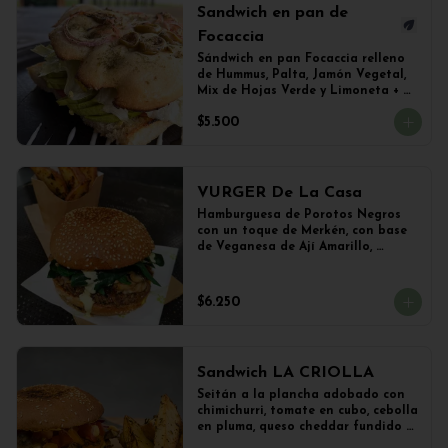
Sandwich en pan de
Focaccia
Sándwich en pan Focaccia relleno 
de Hummus, Palta, Jamón Vegetal, 
Mix de Hojas Verde y Limoneta + 
Papas Salteadas
$5.500
VURGER De La Casa
Hamburguesa de Porotos Negros 
con un toque de Merkén, con base 
de Veganesa de Ají Amarillo, 
cubierta de queso mozzarella 
vegetal y Champiñones frescos 
salteados con cebolla 
$6.250
caramelizada y lechuga con 
limoneta de mostaza, en pan de 
hamburguesa con sésamo. 
Acompañado con papas al ajillo.
Sandwich LA CRIOLLA
Seitán a la plancha adobado con 
chimichurri, tomate en cubo, cebolla 
en pluma, queso cheddar fundido y 
veganesa de ají amarillo en pan 