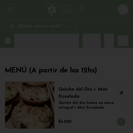
Abrir menu de navegación
Logi
¿Dónde quieres pedir?
MENÚ (A partir de las 12hs)
PIZZAS
Promo Sand
MENÚ (A partir de las 12hs)
Quiche del Día + Mini
Ensalada
Quiche del día hecho en masa 
integral + Mini Ensalada
$4.500