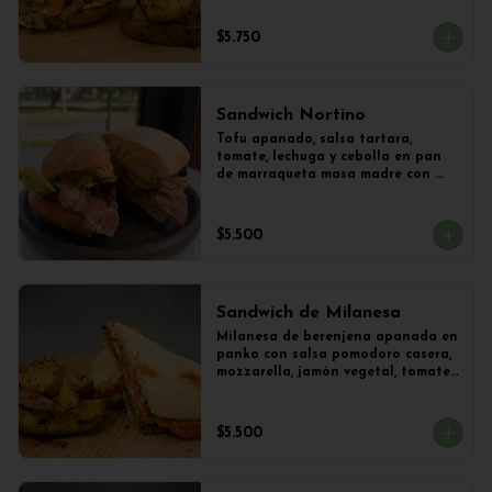
frica artesanal + Papas Salteadas
$5.750
Sandwich Nortino
Tofu apanado, salsa tartara, 
tomate, lechuga y cebolla en pan 
de marraqueta masa madre con 
papas saletadas
$5.500
Sandwich de Milanesa
Milanesa de berenjena apanada en 
panko con salsa pomodoro casera, 
mozzarella, jamón vegetal, tomate, 
orégano en panini + papas 
salteadas.
$5.500