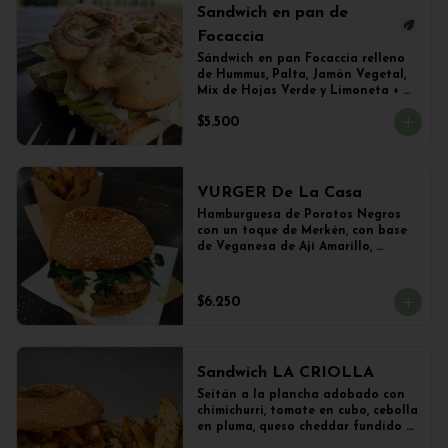
Sandwich en pan de
Focaccia
Sándwich en pan Focaccia relleno 
de Hummus, Palta, Jamón Vegetal, 
Mix de Hojas Verde y Limoneta + 
Papas Salteadas
$5.500
VURGER De La Casa
Hamburguesa de Porotos Negros 
con un toque de Merkén, con base 
de Veganesa de Ají Amarillo, 
cubierta de queso mozzarella 
vegetal y Champiñones frescos 
salteados con cebolla 
$6.250
caramelizada y lechuga con 
limoneta de mostaza, en pan de 
hamburguesa con sésamo. 
Acompañado con papas al ajillo.
Sandwich LA CRIOLLA
Seitán a la plancha adobado con 
chimichurri, tomate en cubo, cebolla 
en pluma, queso cheddar fundido y 
veganesa de ají amarillo en pan 