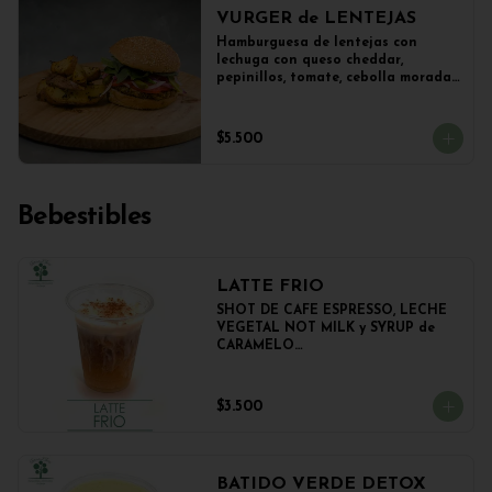
VURGER de LENTEJAS
Hamburguesa de lentejas con 
lechuga con queso cheddar, 
pepinillos, tomate, cebolla morada 
y veganesa de ajo en pan frica 
artesanal + papas
$5.500
Bebestibles
LATTE FRIO
SHOT DE CAFE ESPRESSO, LECHE 
VEGETAL NOT MILK y SYRUP de 
CARAMELO

350cc.
$3.500
BATIDO VERDE DETOX