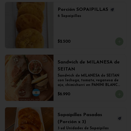
Porción SOPAIPILLAS
6 Sopaipillas
$2.500
Sandwich de MILANESA de
SEITAN
Sandwich de MILANESA de SEITAN 
con lechuga, tomate, veganesa de 
ajo, chimichurri en PANINI BLANCO 
acompañado de papas fritas.
$6.990
Sopaipillas Pasadas
(Porción x 3)
3 ud Unidades de Sopaipilas 