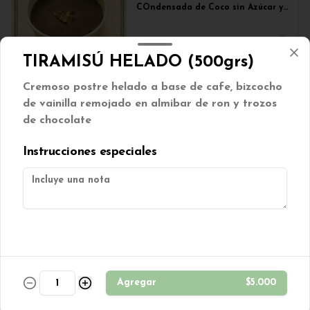
COndensada de Coco sin Azúcar y 
Chocolate Sin azúcar.
$3.250
TIRAMISÚ HELADO (500grs)
Cremoso postre helado a base de cafe, bizcocho
Muffin manzana, canela,
de vainilla remojado en almibar de ron y trozos
nuez sin azúcar
de chocolate
Muffin manzana, canela y nuez 
s/azúcar.
Instrucciones especiales
$850
Muffins banana split
Muffin de plátano con chips de 
chocolate.
Agregar
$5.000
$850