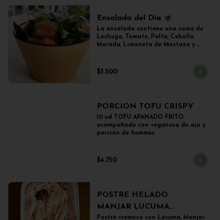
Ensalada del Día
La ensalada contiene una cama de 
Lechuga, Tomate, Palta, Cebolla 
Morada, Limoneta de Mostaza y 
(Sujeto a Disponibilidad) 
Croquetas de Lentejas, Tofu Crispy 
o Falafel.
$3.500
PORCION TOFU CRISPY
10 ud TOFU APANADO FRITO 
acompañado con veganesa de ajo y 
porción de hummus
$4.750
POSTRE HELADO
MANJAR LUCUMA
(500grs)
Postre cremoso con Lúcuma, Manjar 