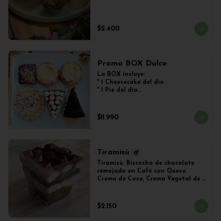
$2.400
Promo BOX Dulce
La BOX incluye:

* 1 Cheesecake del día

* 1 Pie del día

* 2 Kuchen de Frutos del Bosque

* 1 Brownie

* 2 Galletones de Avena
$11.990
Tiramisú
Tiramisú. Biscocho de chocolate 
remojado en Café con Queso 
Crema de Coco, Crema Vegetal de 
Soya y Cacao. Vaso de 240ml 
Aproximadamente.
$2.150