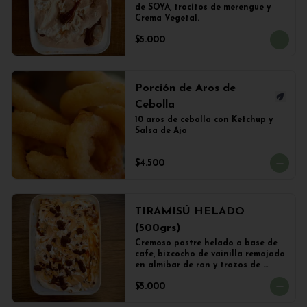
de SOYA, trocitos de merengue y 
Crema Vegetal.
$5.000
Porción de Aros de
Cebolla
10 aros de cebolla con Ketchup y 
Salsa de Ajo
$4.500
TIRAMISÚ HELADO
(500grs)
Cremoso postre helado a base de 
cafe, bizcocho de vainilla remojado 
en almibar de ron y trozos de 
chocolate
$5.000