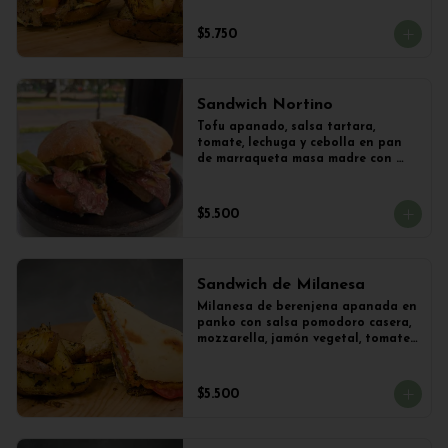
frica artesanal + Papas Salteadas
$5.750
Sandwich Nortino
Tofu apanado, salsa tartara, 
tomate, lechuga y cebolla en pan 
de marraqueta masa madre con 
papas saletadas
$5.500
Sandwich de Milanesa
Milanesa de berenjena apanada en 
panko con salsa pomodoro casera, 
mozzarella, jamón vegetal, tomate, 
orégano en panini + papas 
salteadas.
$5.500