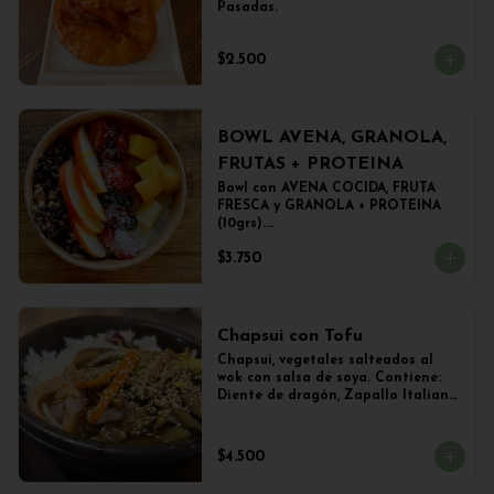
Pasadas.
$2.500
BOWL AVENA, GRANOLA,
FRUTAS + PROTEINA
Bowl con AVENA COCIDA, FRUTA 
FRESCA y GRANOLA + PROTEINA 
(10grs).

El peso del producto completo es 
$3.750
de 500grs aprox.
Chapsui con Tofu
Chapsui, vegetales salteados al 
wok con salsa de soya. Contiene: 
Diente de dragón, Zapallo Italiano, 
Brócoli, Berenjena, Champiñones y 
TOFU. Acompañado con una 
porción de arroz.
$4.500