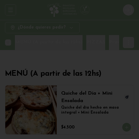
Abrir menu de navegación
Logi
¿Dónde quieres pedir?
MENÚ (A partir de las 12hs)
PIZZAS
Promo Sand
MENÚ (A partir de las 12hs)
Quiche del Día + Mini
Ensalada
Quiche del día hecho en masa 
integral + Mini Ensalada
$4.500