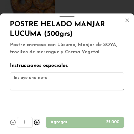
$1.250
POSTRE HELADO MANJAR
LUCUMA (500grs)
Galletas Dulces MIX 100grs
Postre cremoso con Lúcuma, Manjar de SOYA,
Mix de galletas dulces veganas
trocitos de merengue y Crema Vegetal.
Instrucciones especiales
$2.500
Galletón berries sin azúcar
Galleton de avena con cranberries 
s/azúcar. (Contiene TRIGO)
Agregar
$5.000
$850