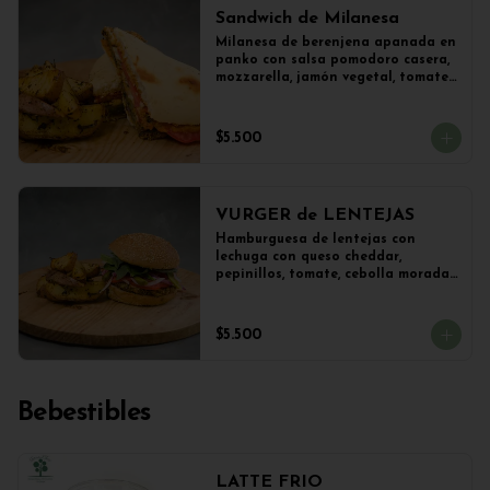
Sandwich de Milanesa
Milanesa de berenjena apanada en 
panko con salsa pomodoro casera, 
mozzarella, jamón vegetal, tomate, 
orégano en panini + papas 
salteadas.
$5.500
VURGER de LENTEJAS
Hamburguesa de lentejas con 
lechuga con queso cheddar, 
pepinillos, tomate, cebolla morada 
y veganesa de ajo en pan frica 
artesanal + papas
$5.500
Bebestibles
LATTE FRIO