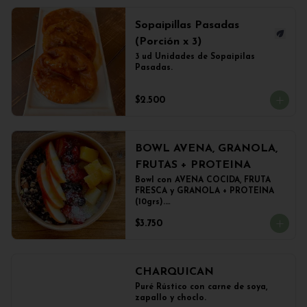
Sopaipillas Pasadas
(Porción x 3)
3 ud Unidades de Sopaipilas 
Pasadas.
$2.500
BOWL AVENA, GRANOLA,
FRUTAS + PROTEINA
Bowl con AVENA COCIDA, FRUTA 
FRESCA y GRANOLA + PROTEINA 
(10grs).

El peso del producto completo es 
$3.750
de 500grs aprox.
CHARQUICAN
Puré Rústico con carne de soya, 
zapallo y choclo.