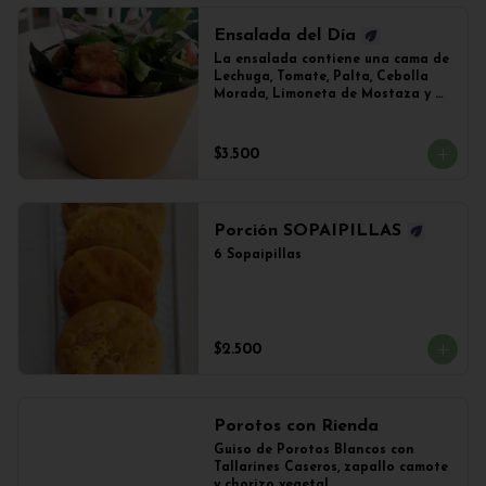
Ensalada del Día
La ensalada contiene una cama de 
Lechuga, Tomate, Palta, Cebolla 
Morada, Limoneta de Mostaza y 
(Sujeto a Disponibilidad) 
Croquetas de Lentejas, Tofu Crispy 
o Falafel.
$3.500
Porción SOPAIPILLAS
6 Sopaipillas
$2.500
Porotos con Rienda
Guiso de Porotos Blancos con 
Tallarines Caseros, zapallo camote 
y chorizo vegetal