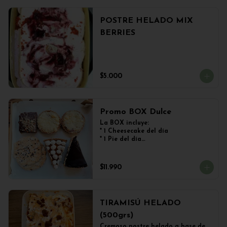
POSTRE HELADO MIX
BERRIES
$5.000
Promo BOX Dulce
La BOX incluye:

* 1 Cheesecake del día

* 1 Pie del día

* 2 Kuchen de Frutos del Bosque

* 1 Brownie

* 2 Galletones de Avena
$11.990
TIRAMISÚ HELADO
(500grs)
Cremoso postre helado a base de 