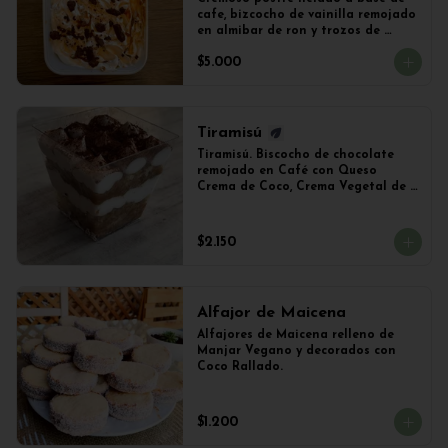
cafe, bizcocho de vainilla remojado 
en almibar de ron y trozos de 
chocolate
$5.000
Tiramisú
Tiramisú. Biscocho de chocolate 
remojado en Café con Queso 
Crema de Coco, Crema Vegetal de 
Soya y Cacao. Vaso de 240ml 
Aproximadamente.
$2.150
Alfajor de Maicena
Alfajores de Maicena relleno de 
Manjar Vegano y decorados con 
Coco Rallado.
$1.200