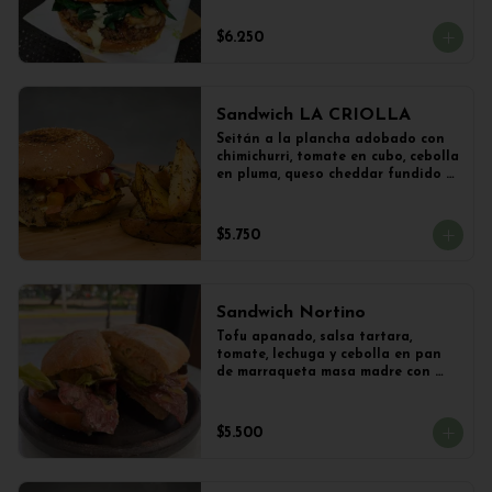
vegetal y Champiñones frescos 
salteados con cebolla 
$6.250
caramelizada y lechuga con 
limoneta de mostaza, en pan de 
hamburguesa con sésamo. 
Acompañado con papas al ajillo.
Sandwich LA CRIOLLA
Seitán a la plancha adobado con 
chimichurri, tomate en cubo, cebolla 
en pluma, queso cheddar fundido y 
veganesa de ají amarillo en pan 
frica artesanal + Papas Salteadas
$5.750
Sandwich Nortino
Tofu apanado, salsa tartara, 
tomate, lechuga y cebolla en pan 
de marraqueta masa madre con 
papas saletadas
$5.500