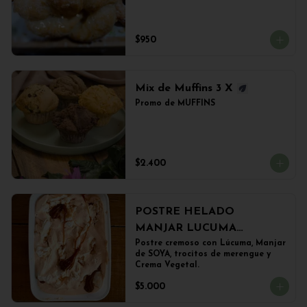
$950
Mix de Muffins 3 X
Promo de MUFFINS
$2.400
POSTRE HELADO
MANJAR LUCUMA
(500grs)
Postre cremoso con Lúcuma, Manjar 
de SOYA, trocitos de merengue y 
Crema Vegetal.
$5.000