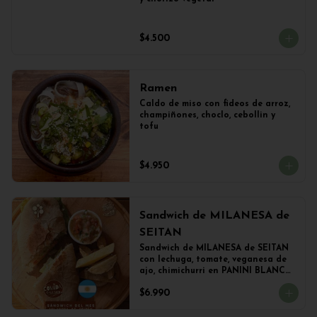
$4.500
Ramen
Caldo de miso con fideos de arroz, 
champiñones, choclo, cebollin y 
tofu
$4.950
Sandwich de MILANESA de
SEITAN
Sandwich de MILANESA de SEITAN 
con lechuga, tomate, veganesa de 
ajo, chimichurri en PANINI BLANCO 
acompañado de papas fritas.
$6.990