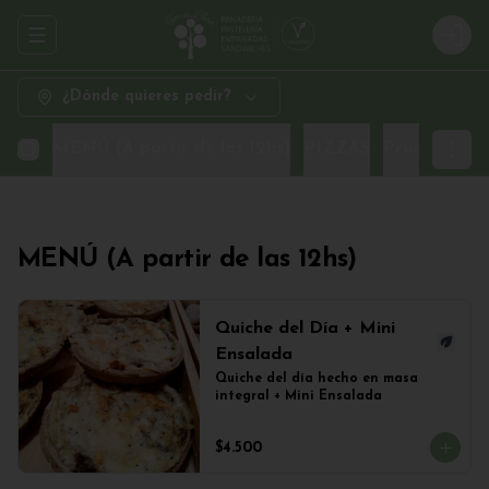
Abrir menu de navegación
Logi
¿Dónde quieres pedir?
MENÚ (A partir de las 12hs)
PIZZAS
Promo Sand
MENÚ (A partir de las 12hs)
Quiche del Día + Mini
Ensalada
Quiche del día hecho en masa 
integral + Mini Ensalada
$4.500