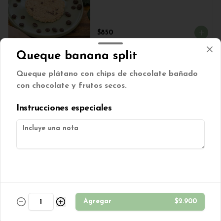
$850
Queque banana split
Manjarate Sin Azúcar
Queque plátano con chips de chocolate bañado
Postre hecho a base de bizcocho 
con chocolate y frutos secos.
de vainilla sin azucar, Leche 
COndensada de Coco sin Azúcar y 
Chocolate Sin azúcar.
Instrucciones especiales
$3.250
Muffin manzana, canela,
nuez sin azúcar
Muffin manzana, canela y nuez 
s/azúcar.
Agregar
$2.900
$850