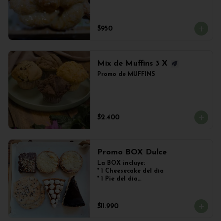
$950
Mix de Muffins 3 X
Promo de MUFFINS
$2.400
Promo BOX Dulce
La BOX incluye:

* 1 Cheesecake del día

* 1 Pie del día

* 2 Kuchen de Frutos del Bosque

* 1 Brownie

* 2 Galletones de Avena
$11.990