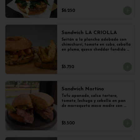
vegetal y Champiñones frescos 
salteados con cebolla 
$6.250
caramelizada y lechuga con 
limoneta de mostaza, en pan de 
hamburguesa con sésamo. 
Acompañado con papas al ajillo.
Sandwich LA CRIOLLA
Seitán a la plancha adobado con 
chimichurri, tomate en cubo, cebolla 
en pluma, queso cheddar fundido y 
veganesa de ají amarillo en pan 
frica artesanal + Papas Salteadas
$5.750
Sandwich Nortino
Tofu apanado, salsa tartara, 
tomate, lechuga y cebolla en pan 
de marraqueta masa madre con 
papas saletadas
$5.500