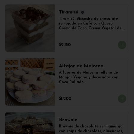
Tiramisú
Tiramisú. Biscocho de chocolate 
remojado en Café con Queso 
Crema de Coco, Crema Vegetal de 
Soya y Cacao. Vaso de 240ml 
Aproximadamente.
$2.150
Alfajor de Maicena
Alfajores de Maicena relleno de 
Manjar Vegano y decorados con 
Coco Rallado.
$1.200
Brownie
Brownie de chocolate semi-amargo 
con chips de chocolate, almendras, 