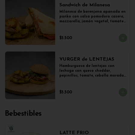
Sandwich de Milanesa
Milanesa de berenjena apanada en 
panko con salsa pomodoro casera, 
mozzarella, jamón vegetal, tomate, 
orégano en panini + papas 
salteadas.
$5.500
VURGER de LENTEJAS
Hamburguesa de lentejas con 
lechuga con queso cheddar, 
pepinillos, tomate, cebolla morada 
y veganesa de ajo en pan frica 
artesanal + papas
$5.500
Bebestibles
LATTE FRIO