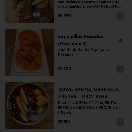
con lechuga, tomate, veganesa de 
ajo, chimichurri en PANINI BLANCO 
acompañado de papas fritas.
$6.990
Sopaipillas Pasadas
(Porción x 3)
3 ud Unidades de Sopaipilas 
Pasadas.
$2.500
BOWL AVENA, GRANOLA,
FRUTAS + PROTEINA
Bowl con AVENA COCIDA, FRUTA 
FRESCA y GRANOLA + PROTEINA 
(10grs).

El peso del producto completo es 
$3.750
de 500grs aprox.