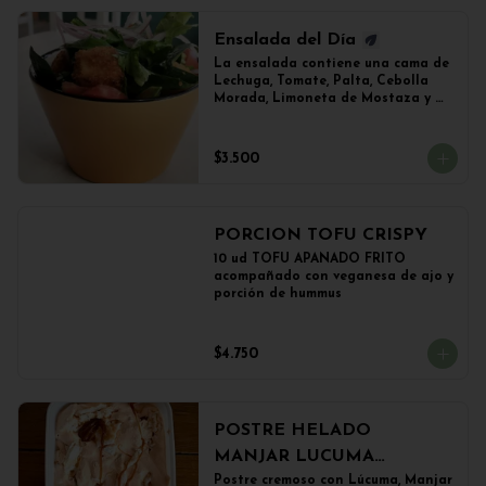
Ensalada del Día
La ensalada contiene una cama de 
Lechuga, Tomate, Palta, Cebolla 
Morada, Limoneta de Mostaza y 
(Sujeto a Disponibilidad) 
Croquetas de Lentejas, Tofu Crispy 
o Falafel.
$3.500
PORCION TOFU CRISPY
10 ud TOFU APANADO FRITO 
acompañado con veganesa de ajo y 
porción de hummus
$4.750
POSTRE HELADO
MANJAR LUCUMA
(500grs)
Postre cremoso con Lúcuma, Manjar 