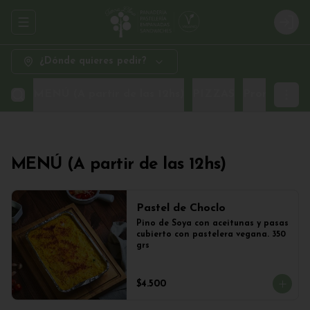
Abrir menu de navegación
Logi
¿Dónde quieres pedir?
MENÚ (A partir de las 12hs)
PIZZAS
Promo Sand
MENÚ (A partir de las 12hs)
Pastel de Choclo
Pino de Soya con aceitunas y pasas 
cubierto con pastelera vegana. 350 
grs
$4.500